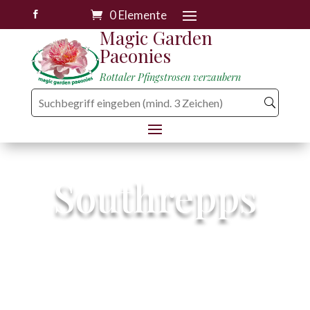
0 Elemente

Magic Garden
Paeonies
Rottaler Pfingstrosen verzaubern
Southrepps