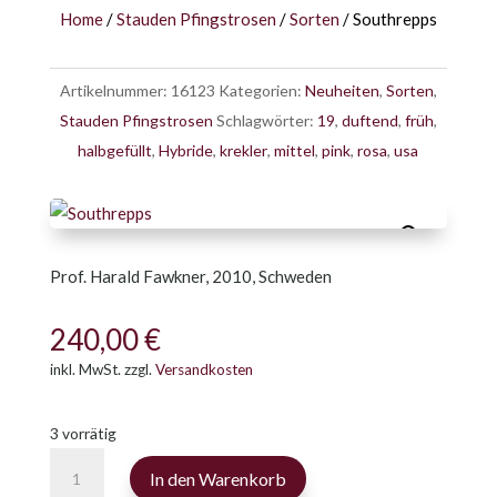
Home
/
Stauden Pfingstrosen
/
Sorten
/ Southrepps
Artikelnummer:
16123
Kategorien:
Neuheiten
,
Sorten
,
Stauden Pfingstrosen
Schlagwörter:
19
,
duftend
,
früh
,
halbgefüllt
,
Hybride
,
krekler
,
mittel
,
pink
,
rosa
,
usa
Prof. Harald Fawkner, 2010, Schweden
240,00
€
inkl. MwSt.
zzgl.
Versandkosten
3 vorrätig
Southrepps
In den Warenkorb
Menge