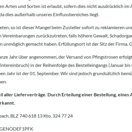
en Arten und Sorten ist erlaubt, sofern dies nicht ausdrücklich im
dies außerhalb unseres Einflussbereiches liegt.
ten, so ist dieser Mangel beim Zusteller sofort zu reklamieren un
 Vereinbarungen zurückzutreten, falls höhere Gewalt, Schadorga
 unmöglich gemacht haben. Erfüllungsort ist der Sitz der Firma, G
anze Jahr über angenommen, der Versand von Pfingstrosen erfolg
 Wintereinbruch) in der Reihenfolge des Bestelleingangs (Januar bi
ben Jahr ist der 01. September. Wir sind jedoch grundsätzlich bemü
nen.
l aller Lieferverträge. Durch Erteilung einer Bestellung, eine
erkannt.
bach, BLZ 740 618 13 Kto. 324 77 24
IC: GENODEF1PFK