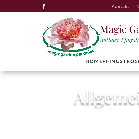
Kontakt
M

Magic G
Rottaler Pfings
HOME
PFINGSTROS
Allgeme