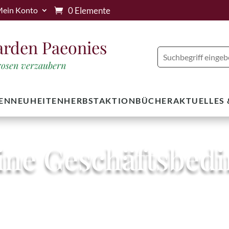
0 Elemente
ein Konto
arden Paeonies
trosen verzaubern
EN
NEUHEITEN
HERBSTAKTION
BÜCHER
AKTUELLES
ine Geschäftsbed