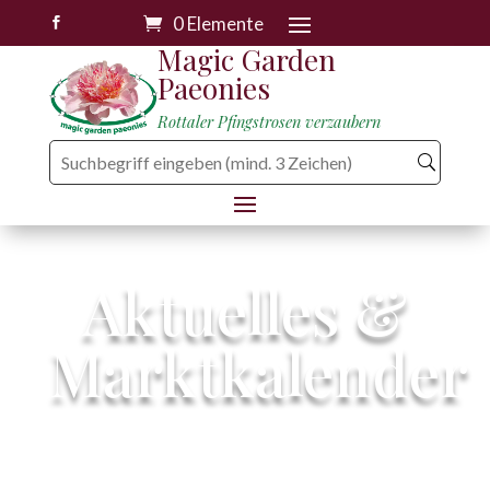
0 Elemente

Magic Garden
Paeonies
Rottaler Pfingstrosen verzaubern
Aktuelles &
Marktkalender