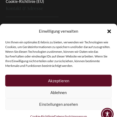
Cookie-Richtlinie (EU)
Kontakt & Adresse
Rottaler Pfingstrosen
Einwilligung verwalten
Heinz Enzinger-Panitz
Aussergernwallen 3
Um Ihnen ein optimales Erlebnis zu bieten, verwenden wir Technologien wie
Cookies, um Geräteinformationen zu speichern und/oder darauf zuzugreifen.
94166 Stubenberg
Wenn Sie diesen Technologien zustimmen, können wir Daten wie das
Deutschland
Surfverhalten oder eindeutige IDs auf dieser Website verarbeiten. Wenn Sie
Ihre Einwilligung nicht erteilen oder zurückziehen, können bestimmte
Tel.:
+49 (0)8574 - 91 97 79
Merkmale und Funktionen beeinträchtigt werden.
Fax:
+49 (0)8574 - 91 97 23
E-Mail:
info@pfingstrosen.eu
Akzeptieren
Ablehnen
Copyright © 2026 Magic Garden Paeonies. Rottaler
Pfingstrosen. Alle Rechte vorbehalten.
Einstellungen ansehen
Cookie-Richtlinie
Datenschutz
Impressum