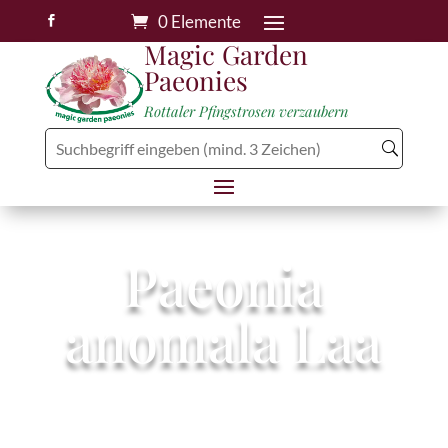
0 Elemente

Magic Garden
Paeonies
Rottaler Pfingstrosen verzaubern
Paeonia
anomala Laa