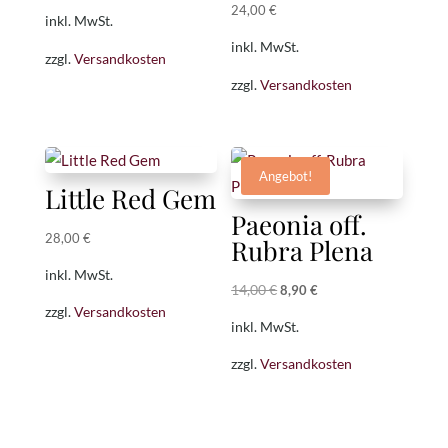
24,00
€
inkl. MwSt.
inkl. MwSt.
zzgl.
Versandkosten
zzgl.
Versandkosten
Angebot!
Little Red Gem
Paeonia off.
28,00
€
Rubra Plena
inkl. MwSt.
14,00
€
Ursprünglicher
Aktueller
8,90
€
zzgl.
Versandkosten
Preis
Preis
inkl. MwSt.
war:
ist:
zzgl.
Versandkosten
14,00 €
8,90 €.