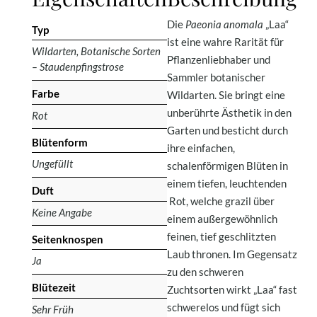
Die
Paeonia anomala
„Laa“
Typ
ist eine wahre Rarität für
Wildarten, Botanische Sorten
Pflanzenliebhaber und
– Staudenpfingstrose
Sammler botanischer
Farbe
Wildarten. Sie bringt eine
unberührte Ästhetik in den
Rot
Garten und besticht durch
Blütenform
ihre einfachen,
Ungefüllt
schalenförmigen Blüten in
einem tiefen, leuchtenden
Duft
Rot, welche grazil über
Keine Angabe
einem außergewöhnlich
feinen, tief geschlitzten
Seitenknospen
Laub thronen. Im Gegensatz
Ja
zu den schweren
Blütezeit
Zuchtsorten wirkt „Laa“ fast
schwerelos und fügt sich
Sehr Früh