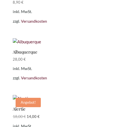
8,90
€
inkl. MwSt.
zzgl.
Versandkosten
Albuquerque
28,00
€
inkl. MwSt.
zzgl.
Versandkosten
Angebot!
Alertie
Ursprünglicher
Aktueller
18,00
€
14,00
€
Preis
Preis
inkl. MwSt.