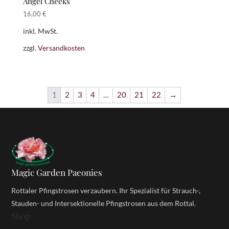
Angel Cheeks
16,00
€
inkl. MwSt.
zzgl.
Versandkosten
1
2
3
4
…
20
21
22
→
Magic Garden Paeonies
Rottaler Pfingstrosen verzaubern. Ihr Spezialist für Strauch-,
Stauden- und Intersektionelle Pfingstrosen aus dem Rottal.
Shop