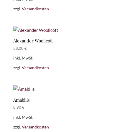
war:
ist:
18,00 €
14,00 €.
zzgl.
Versandkosten
Alexander Woollcott
58,00
€
inkl. MwSt.
zzgl.
Versandkosten
Amabilis
8,90
€
inkl. MwSt.
zzgl.
Versandkosten