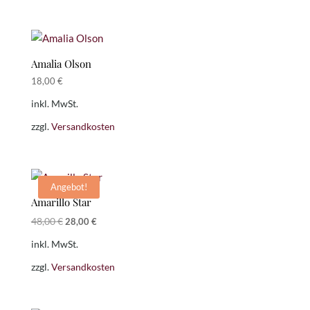
Amalia Olson
18,00
€
inkl. MwSt.
zzgl.
Versandkosten
Angebot!
Amarillo Star
Ursprünglicher
Aktueller
48,00
€
28,00
€
Preis
Preis
inkl. MwSt.
war:
ist:
48,00 €
28,00 €.
zzgl.
Versandkosten