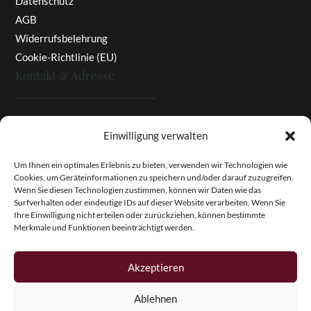
Datenschutz
AGB
Widerrufsbelehrung
Cookie-Richtlinie (EU)
Kontakt & Adresse
Rottaler Pfingstrosen
Einwilligung verwalten
Heinz Enzinger-Panitz
Aussergernwallen 3
Um Ihnen ein optimales Erlebnis zu bieten, verwenden wir Technologien wie
Cookies, um Geräteinformationen zu speichern und/oder darauf zuzugreifen.
94166 Stubenberg
Wenn Sie diesen Technologien zustimmen, können wir Daten wie das
Deutschland
Surfverhalten oder eindeutige IDs auf dieser Website verarbeiten. Wenn Sie
Ihre Einwilligung nicht erteilen oder zurückziehen, können bestimmte
Tel.:
+49 (0)8574 - 91 97 79
Merkmale und Funktionen beeinträchtigt werden.
Fax:
+49 (0)8574 - 91 97 23
E-Mail:
info@pfingstrosen.eu
Akzeptieren
Ablehnen
Copyright © 2026 Magic Garden Paeonies. Rottaler