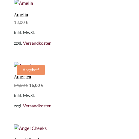
Amelia
18,00
€
inkl. MwSt.
zzgl.
Versandkosten
Angebot!
America
Ursprünglicher
Aktueller
24,00
€
16,00
€
Preis
Preis
inkl. MwSt.
war:
ist:
24,00 €
16,00 €.
zzgl.
Versandkosten