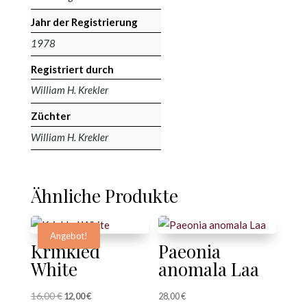
Jahr der Registrierung
1978
Registriert durch
William H. Krekler
Züchter
William H. Krekler
Ähnliche Produkte
Angebot!
Krinkled
Paeonia
White
anomala Laa
16,00
€
Ursprünglicher
Aktueller
12,00
€
28,00
€