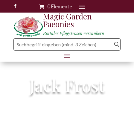
0 Elemente

Magic Garden
Paeonies
Rottaler Pfingstrosen verzaubern
Jack Frost