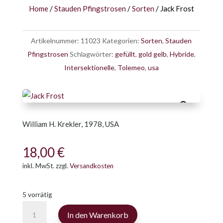
Home
/
Stauden Pfingstrosen
/
Sorten
/ Jack Frost
Artikelnummer:
11023
Kategorien:
Sorten
,
Stauden
Pfingstrosen
Schlagwörter:
gefüllt
,
gold gelb
,
Hybride
,
Intersektionelle
,
Tolemeo
,
usa
William H. Krekler, 1978, USA
18,00
€
inkl. MwSt.
zzgl.
Versandkosten
5 vorrätig
Jack
In den Warenkorb
Frost