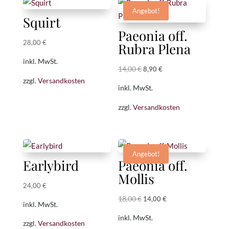
Angebot!
Squirt
Paeonia off.
28,00
€
Rubra Plena
inkl. MwSt.
14,00
€
Ursprünglicher
Aktueller
8,90
€
zzgl.
Versandkosten
Preis
Preis
inkl. MwSt.
war:
ist:
zzgl.
Versandkosten
14,00 €
8,90 €.
Angebot!
Earlybird
Paeonia off.
Mollis
24,00
€
18,00
€
Ursprünglicher
Aktueller
14,00
€
inkl. MwSt.
Preis
Preis
inkl. MwSt.
zzgl.
Versandkosten
war:
ist: