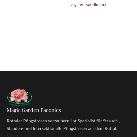
zzgl.
Versandkosten
18,00 €
14,00 €.
Magic Garden Paeonies
Rottaler Pfingstrosen verzaubern. Ihr Spezialist für Strauch-,
Stauden- und Intersektionelle Pfingstrosen aus dem Rottal.
Shop