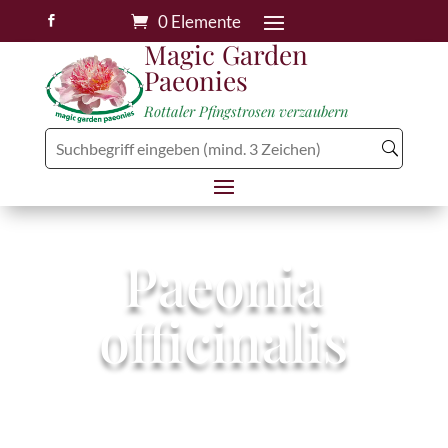
0 Elemente

Magic Garden
Paeonies
Rottaler Pfingstrosen verzaubern
Paeonia
officinalis