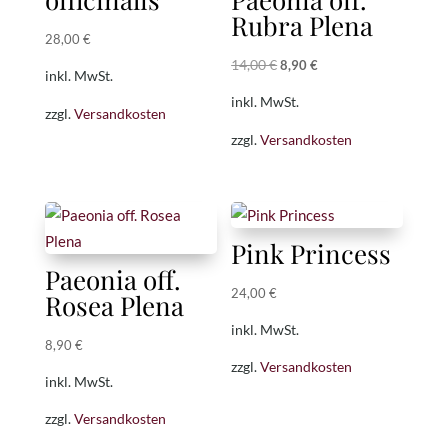
Rubra Plena
28,00
€
14,00
€
Ursprünglicher
Aktueller
8,90
€
inkl. MwSt.
Preis
Preis
inkl. MwSt.
zzgl.
Versandkosten
war:
ist:
zzgl.
Versandkosten
14,00 €
8,90 €.
Pink Princess
Paeonia off.
24,00
€
Rosea Plena
inkl. MwSt.
8,90
€
zzgl.
Versandkosten
inkl. MwSt.
zzgl.
Versandkosten