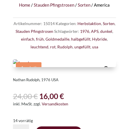
Home
/
Stauden Pfingstrosen
/
Sorten
/ America
Artikelnummer:
15014
Kategorien:
Herbstaktion
,
Sorten
,
Stauden Pfingstrosen
Schlagwörter:
1976
,
APS
,
dunkel
,
einfach
,
früh
,
Goldmedaille
,
halbgefüllt
,
Hybride
,
leuchtend
,
rot
,
Rudolph
,
ungefüllt
,
usa
Angebot!
Nathan Rudolph, 1976 USA
Ursprünglicher
Aktueller
24,00
€
16,00
€
Preis
Preis
inkl. MwSt.
zzgl.
Versandkosten
war:
ist:
24,00 €
16,00 €.
14 vorrätig
America