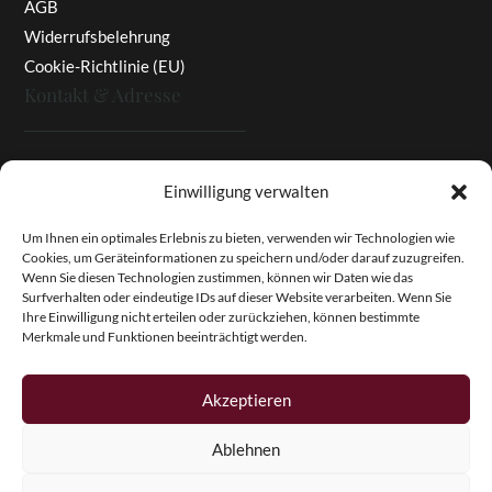
AGB
Widerrufsbelehrung
Cookie-Richtlinie (EU)
Kontakt & Adresse
Rottaler Pfingstrosen
Einwilligung verwalten
Heinz Enzinger-Panitz
Aussergernwallen 3
Um Ihnen ein optimales Erlebnis zu bieten, verwenden wir Technologien wie
Cookies, um Geräteinformationen zu speichern und/oder darauf zuzugreifen.
94166 Stubenberg
Wenn Sie diesen Technologien zustimmen, können wir Daten wie das
Deutschland
Surfverhalten oder eindeutige IDs auf dieser Website verarbeiten. Wenn Sie
Ihre Einwilligung nicht erteilen oder zurückziehen, können bestimmte
Tel.:
+49 (0)8574 - 91 97 79
Merkmale und Funktionen beeinträchtigt werden.
Fax:
+49 (0)8574 - 91 97 23
E-Mail:
info@pfingstrosen.eu
Akzeptieren
Ablehnen
Copyright © 2026 Magic Garden Paeonies. Rottaler
Pfingstrosen. Alle Rechte vorbehalten.