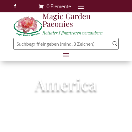
0 Elemente

Magic Garden
Paeonies
Rottaler Pfingstrosen verzaubern
America