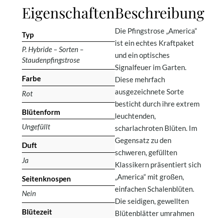
Eigenschaften
Beschreibung
Die Pfingstrose „America“
Typ
ist ein echtes Kraftpaket
P. Hybride – Sorten –
und ein optisches
Staudenpfingstrose
Signalfeuer im Garten.
Farbe
Diese mehrfach
ausgezeichnete Sorte
Rot
besticht durch ihre extrem
Blütenform
leuchtenden,
Ungefüllt
scharlachroten Blüten. Im
Gegensatz zu den
Duft
schweren, gefüllten
Ja
Klassikern präsentiert sich
„America“ mit großen,
Seitenknospen
einfachen Schalenblüten.
Nein
Die seidigen, gewellten
Blütezeit
Blütenblätter umrahmen