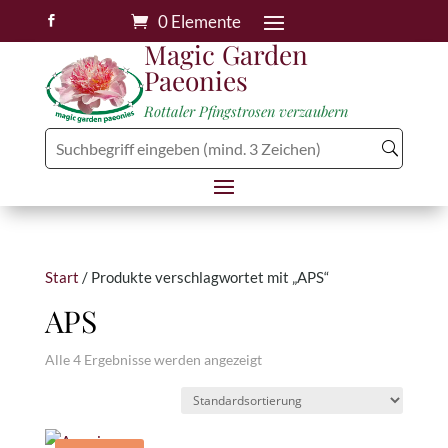
0 Elemente

Magic Garden
Paeonies
Rottaler Pfingstrosen verzaubern
Start
/ Produkte verschlagwortet mit „APS“
APS
Alle 4 Ergebnisse werden angezeigt