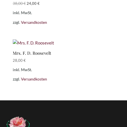
Ursprünglicher
Aktueller
38,00
€
24,00
€
Preis
Preis
inkl. MwSt.
war:
ist:
38,00 €
24,00 €.
zzgl.
Versandkosten
Mrs. F. D. Roosevelt
28,00
€
inkl. MwSt.
zzgl.
Versandkosten