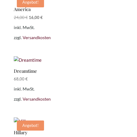
Angebot!
America
Ursprünglicher
Aktueller
24,00
€
16,00
€
Preis
Preis
inkl. MwSt.
war:
ist:
24,00 €
16,00 €.
zzgl.
Versandkosten
Dreamtime
68,00
€
inkl. MwSt.
zzgl.
Versandkosten
Angebot!
Hillary