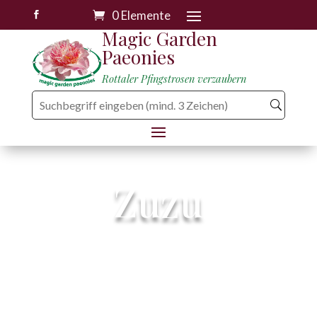
0 Elemente

Magic Garden
Paeonies
Rottaler Pfingstrosen verzaubern
Zuzu