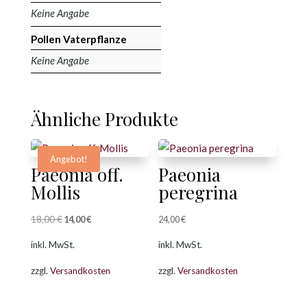
Keine Angabe
Pollen Vaterpflanze
Keine Angabe
Ähnliche Produkte
Angebot!
Paeonia off.
Paeonia
Mollis
peregrina
18,00
€
Ursprünglicher
Aktueller
14,00
€
24,00
€
Preis
Preis
inkl. MwSt.
inkl. MwSt.
war:
ist:
zzgl.
Versandkosten
zzgl.
Versandkosten
18,00 €
14,00 €.