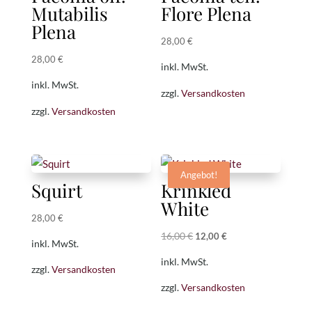
Mutabilis
Flore Plena
Plena
28,00
€
28,00
€
inkl. MwSt.
inkl. MwSt.
zzgl.
Versandkosten
zzgl.
Versandkosten
Angebot!
Squirt
Krinkled
White
28,00
€
16,00
€
Ursprünglicher
Aktueller
12,00
€
inkl. MwSt.
Preis
Preis
inkl. MwSt.
zzgl.
Versandkosten
war:
ist:
zzgl.
Versandkosten
16,00 €
12,00 €.