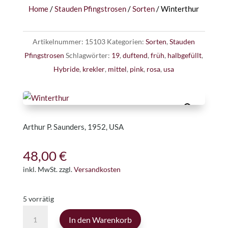
Home
/
Stauden Pfingstrosen
/
Sorten
/ Winterthur
Artikelnummer:
15103
Kategorien:
Sorten
,
Stauden
Pfingstrosen
Schlagwörter:
19
,
duftend
,
früh
,
halbgefüllt
,
Hybride
,
krekler
,
mittel
,
pink
,
rosa
,
usa
Arthur P. Saunders, 1952, USA
48,00
€
inkl. MwSt.
zzgl.
Versandkosten
5 vorrätig
Winterthur
In den Warenkorb
Menge