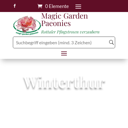
0 Elemente

Magic Garden
Paeonies
Rottaler Pfingstrosen verzaubern
Winterthur