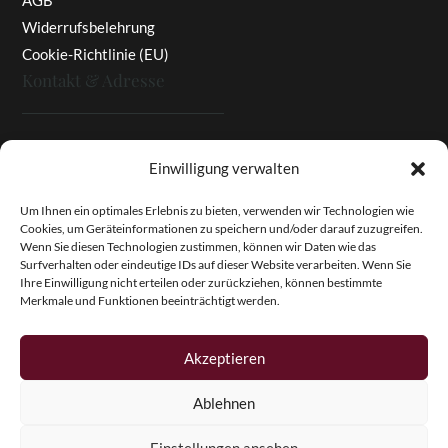
AGB
Widerrufsbelehrung
Cookie-Richtlinie (EU)
Kontakt & Adresse
Rottaler Pfingstrosen
Einwilligung verwalten
Heinz Enzinger-Panitz
Aussergernwallen 3
Um Ihnen ein optimales Erlebnis zu bieten, verwenden wir Technologien wie
Cookies, um Geräteinformationen zu speichern und/oder darauf zuzugreifen.
94166 Stubenberg
Wenn Sie diesen Technologien zustimmen, können wir Daten wie das
Deutschland
Surfverhalten oder eindeutige IDs auf dieser Website verarbeiten. Wenn Sie
Ihre Einwilligung nicht erteilen oder zurückziehen, können bestimmte
Tel.:
+49 (0)8574 - 91 97 79
Merkmale und Funktionen beeinträchtigt werden.
Fax:
+49 (0)8574 - 91 97 23
E-Mail:
info@pfingstrosen.eu
Akzeptieren
Ablehnen
Copyright © 2026 Magic Garden Paeonies. Rottaler
Pfingstrosen. Alle Rechte vorbehalten.
Einstellungen ansehen