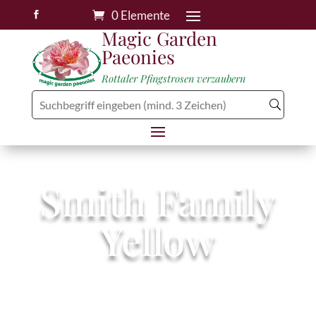
0 Elemente

Magic Garden
Paeonies
Rottaler Pfingstrosen verzaubern
Smith Family
Yellow