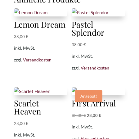
Lemon Dream
Pastel
Splendor
38,00
€
38,00
€
inkl. MwSt.
inkl. MwSt.
zzgl.
Versandkosten
zzgl.
Versandkosten
Angebot!
Scarlet
First Arrival
Heaven
38,00
€
Ursprünglicher
Aktueller
28,00
€
Preis
Preis
28,00
€
inkl. MwSt.
war:
ist:
inkl. MwSt.
zzgl.
Versandkosten