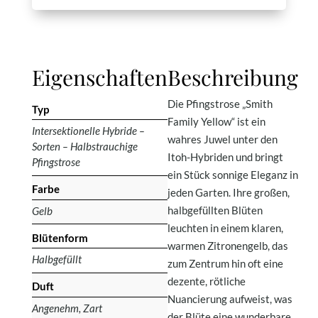
Eigenschaften
Beschreibung
Die Pfingstrose „Smith
Typ
Family Yellow“ ist ein
Intersektionelle Hybride –
wahres Juwel unter den
Sorten – Halbstrauchige
Itoh-Hybriden und bringt
Pfingstrose
ein Stück sonnige Eleganz in
Farbe
jeden Garten. Ihre großen,
halbgefüllten Blüten
Gelb
leuchten in einem klaren,
Blütenform
warmen Zitronengelb, das
Halbgefüllt
zum Zentrum hin oft eine
dezente, rötliche
Duft
Nuancierung aufweist, was
Angenehm, Zart
der Blüte eine wunderbare