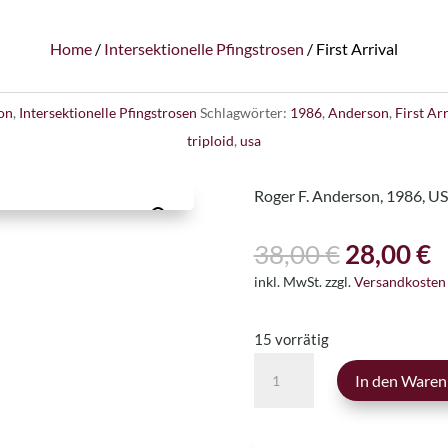
Home
/
Intersektionelle Pfingstrosen
/ First Arrival
on
,
Intersektionelle Pfingstrosen
Schlagwörter:
1986
,
Anderson
,
First Arr
triploid
,
usa
Roger F. Anderson, 1986, U
Ursprüng
A
38,00
€
28,00
€
Preis
P
inkl. MwSt.
zzgl.
Versandkosten
war:
is
38,00 €
2
15 vorrätig
First
In den Waren
Arrival
Menge