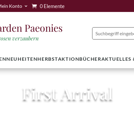
0 Elemente
ein Konto
arden Paeonies
trosen verzaubern
EN
NEUHEITEN
HERBSTAKTION
BÜCHER
AKTUELLES
First Arrival