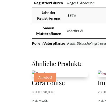
Registriert durch
Roger F. Anderson
Jahr der
1986
Registrierung
Samen
Martha W.
Mutterpflanze
Pollen Vaterpflanze
Reath Strauchpfingstros
Ähnliche Produkte
Angebot!
Cora Louise
Im
Ursprünglicher
Aktueller
38,00
€
28,00
€
280,
Preis
Preis
inkl. MwSt.
inkl.
war:
ist: