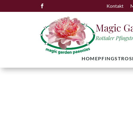
Kontakt
M

Magic G
Rottaler Pfings
HOME
PFINGSTROS