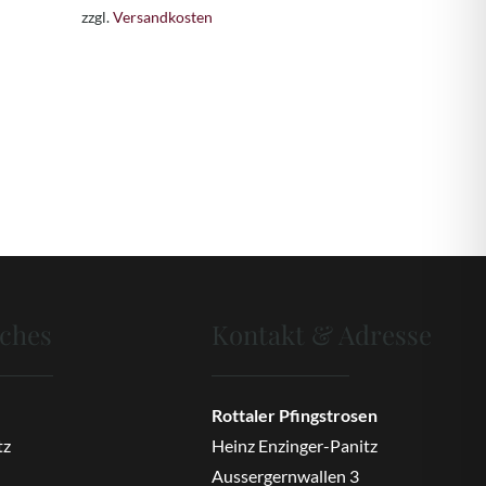
zzgl.
Versandkosten
iches
Kontakt & Adresse
Rottaler Pfingstrosen
tz
Heinz Enzinger-Panitz
Aussergernwallen 3