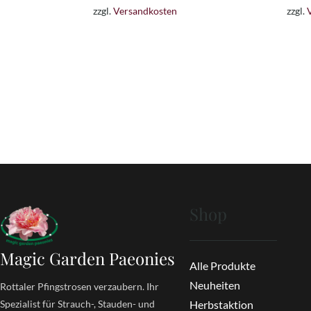
zzgl.
Versandkosten
zzgl.
38,00 €
28,00 €.
Shop
Magic Garden Paeonies
Alle Produkte
Neuheiten
Rottaler Pfingstrosen verzaubern. Ihr
Spezialist für Strauch-, Stauden- und
Herbstaktion