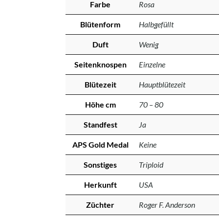
Farbe
Rosa
Blütenform
Halbgefüllt
Duft
Wenig
Seitenknospen
Einzelne
Blütezeit
Hauptblütezeit
Höhe cm
70 – 80
Standfest
Ja
APS Gold Medal
Keine
Sonstiges
Triploid
Herkunft
USA
Züchter
Roger F. Anderson