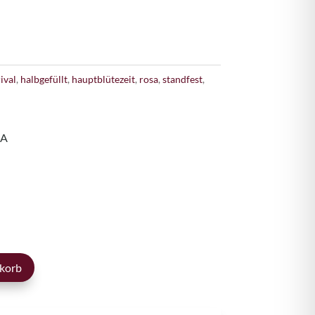
ival
,
halbgefüllt
,
hauptblütezeit
,
rosa
,
standfest
,
SA
licher
ktueller
reis
t:
8,00 €.
korb