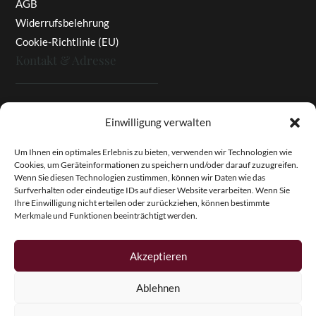
AGB
Widerrufsbelehrung
Cookie-Richtlinie (EU)
Kontakt & Adresse
Rottaler Pfingstrosen
Einwilligung verwalten
Heinz Enzinger-Panitz
Aussergernwallen 3
Um Ihnen ein optimales Erlebnis zu bieten, verwenden wir Technologien wie
Cookies, um Geräteinformationen zu speichern und/oder darauf zuzugreifen.
94166 Stubenberg
Wenn Sie diesen Technologien zustimmen, können wir Daten wie das
Deutschland
Surfverhalten oder eindeutige IDs auf dieser Website verarbeiten. Wenn Sie
Ihre Einwilligung nicht erteilen oder zurückziehen, können bestimmte
Tel.:
+49 (0)8574 - 91 97 79
Merkmale und Funktionen beeinträchtigt werden.
Fax:
+49 (0)8574 - 91 97 23
E-Mail:
info@pfingstrosen.eu
Akzeptieren
Ablehnen
Copyright © 2026 Magic Garden Paeonies. Rottaler
Pfingstrosen. Alle Rechte vorbehalten.