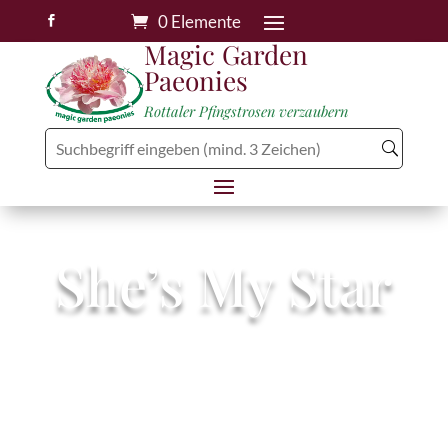
0 Elemente

Magic Garden
Paeonies
Rottaler Pfingstrosen verzaubern
She’s My Star