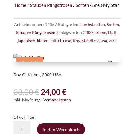
Home
/
Stauden Pfingstrosen
/
Sorten
/ She’s My Star
Artikelnummer:
14057
Kategorien:
Herbstaktion
,
Sorten
,
Stauden Pfingstrosen
Schlagwörter:
2000
,
creme
,
Duft
,
japanisch
,
klehm
,
mittel
,
rosa
,
Roy
,
standfest
,
usa
,
zart
Angebot!
Roy G. Klehm, 2000 USA
Ursprünglicher
Aktueller
38,00
€
24,00
€
Preis
Preis
inkl. MwSt.
zzgl.
Versandkosten
war:
ist:
38,00 €
24,00 €.
14 vorrätig
She's
In den Warenkorb
My