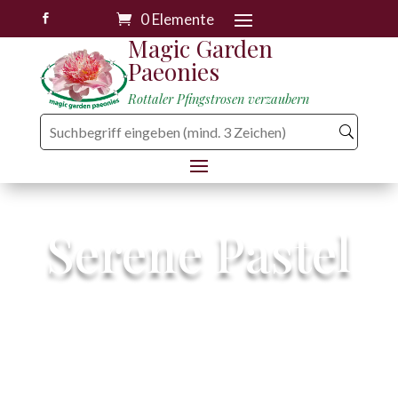
0 Elemente

Magic Garden
Paeonies
Rottaler Pfingstrosen verzaubern
Serene Pastel