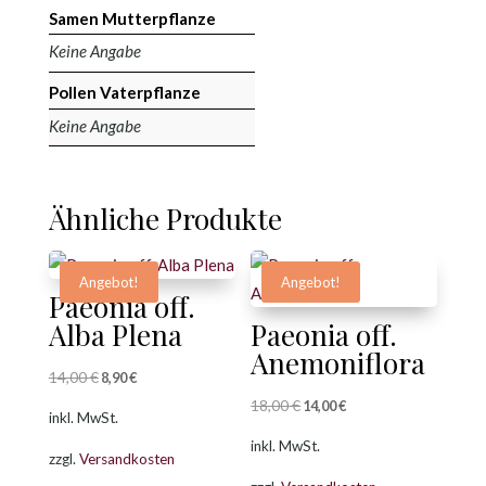
Samen Mutterpflanze
Keine Angabe
Pollen Vaterpflanze
Keine Angabe
Ähnliche Produkte
Angebot!
Angebot!
Paeonia off.
Alba Plena
Paeonia off.
Anemoniflora
14,00
€
Ursprünglicher
Aktueller
8,90
€
Preis
Preis
18,00
€
Ursprünglicher
Aktueller
14,00
€
inkl. MwSt.
war:
ist:
Preis
Preis
inkl. MwSt.
zzgl.
Versandkosten
14,00 €
8,90 €.
war:
ist: