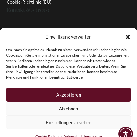
Cookie-Richtlinie (EU)
Kontakt & Adresse
Rottaler Pfingstrosen
Einwilligung verwalten
Heinz Enzinger-Panitz
Aussergernwallen 3
Um Ihnen ein optimales Erlebnis zu bieten, verwenden wir Technologien wie
Cookies, um Geräteinformationen zu speichern und/oder darauf zuzugreifen.
94166 Stubenberg
Wenn Sie diesen Technologien zustimmen, können wir Daten wie das
Deutschland
Surfverhalten oder eindeutige IDs auf dieser Website verarbeiten. Wenn Sie
Ihre Einwilligung nicht erteilen oder zurückziehen, können bestimmte
Tel.:
+49 (0)8574 - 91 97 79
Merkmale und Funktionen beeinträchtigt werden.
Fax:
+49 (0)8574 - 91 97 23
E-Mail:
info@pfingstrosen.eu
Akzeptieren
Ablehnen
Copyright © 2026 Magic Garden Paeonies. Rottaler
Pfingstrosen. Alle Rechte vorbehalten.
Einstellungen ansehen
Cookie-Richtlinie
Datenschutz
Impressum