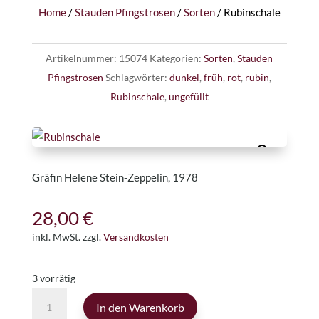
Home
/
Stauden Pfingstrosen
/
Sorten
/ Rubinschale
Artikelnummer:
15074
Kategorien:
Sorten
,
Stauden
Pfingstrosen
Schlagwörter:
dunkel
,
früh
,
rot
,
rubin
,
Rubinschale
,
ungefüllt
Gräfin Helene Stein-Zeppelin, 1978
28,00
€
inkl. MwSt.
zzgl.
Versandkosten
3 vorrätig
Rubinschale
In den Warenkorb
Menge