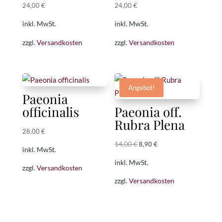
24,00
€
24,00
€
inkl. MwSt.
inkl. MwSt.
zzgl.
Versandkosten
zzgl.
Versandkosten
Angebot!
Paeonia
officinalis
Paeonia off.
Rubra Plena
28,00
€
14,00
€
Ursprünglicher
Aktueller
8,90
€
inkl. MwSt.
Preis
Preis
inkl. MwSt.
zzgl.
Versandkosten
war:
ist:
zzgl.
Versandkosten
14,00 €
8,90 €.