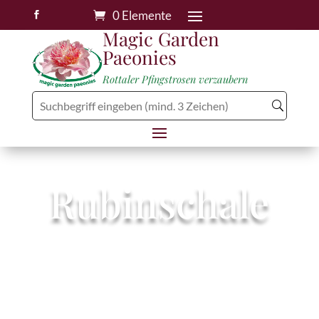
0 Elemente

Magic Garden
Paeonies
Rottaler Pfingstrosen verzaubern
Rubinschale