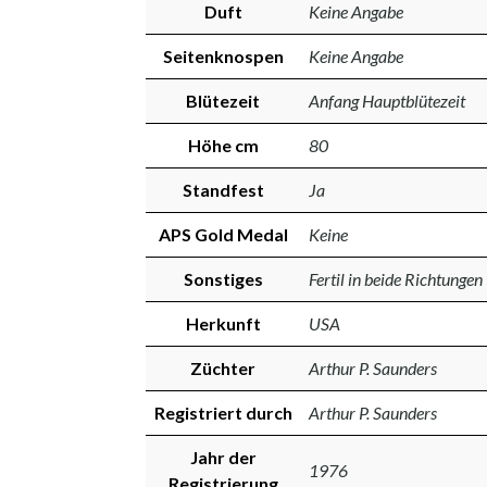
Duft
Keine Angabe
Seitenknospen
Keine Angabe
Blütezeit
Anfang Hauptblütezeit
Höhe cm
80
Standfest
Ja
APS Gold Medal
Keine
Sonstiges
Fertil in beide Richtungen
Herkunft
USA
Züchter
Arthur P. Saunders
Registriert durch
Arthur P. Saunders
Jahr der
1976
Registrierung