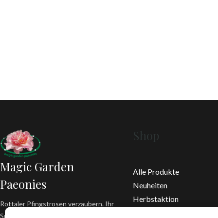
Shop
Magic Garden
Alle Produkte
Paeonies
Neuheiten
Herbstaktion
Rottaler Pfingstrosen verzaubern. Ihr
Bücher
Spezialist für Strauch-, Stauden- und