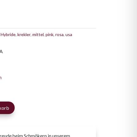
,
Hybride
,
krekler
,
mittel
,
pink
,
rosa
,
usa
SA
n
korb
Freude beim Schmökern in unserem