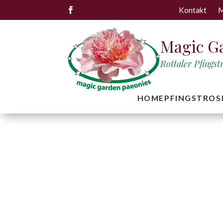
Kontakt
M

Magic G
Rottaler Pfings
HOME
PFINGSTROS