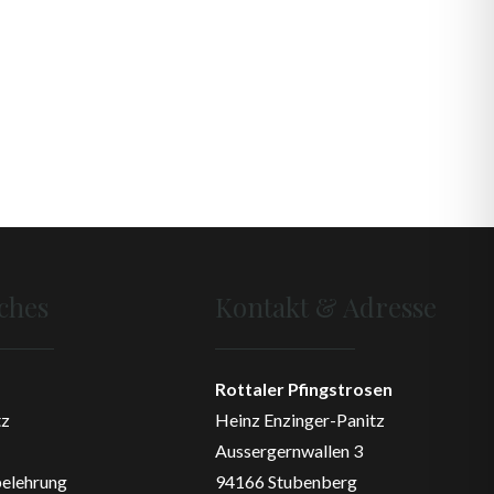
iches
Kontakt & Adresse
Rottaler Pfingstrosen
tz
Heinz Enzinger-Panitz
Aussergernwallen 3
elehrung
94166 Stubenberg