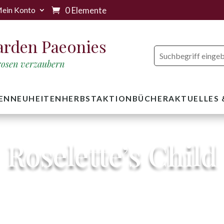
0 Elemente
ein Konto
arden Paeonies
trosen verzaubern
EN
NEUHEITEN
HERBSTAKTION
BÜCHER
AKTUELLES
Roselette’s Child