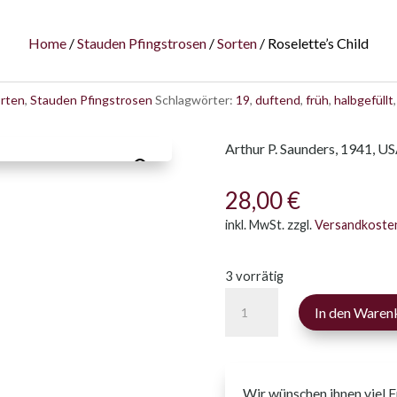
Home
/
Stauden Pfingstrosen
/
Sorten
/ Roselette’s Child
rten
,
Stauden Pfingstrosen
Schlagwörter:
19
,
duftend
,
früh
,
halbgefüllt
Arthur P. Saunders, 1941, U
28,00
€
inkl. MwSt.
zzgl.
Versandkoste
3 vorrätig
Roselette's
In den Waren
Child
Menge
Wir wünschen ihnen viel 