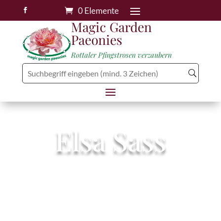
0 Elemente

Magic Garden
Paeonies
Rottaler Pfingstrosen verzaubern
Elsa Sass