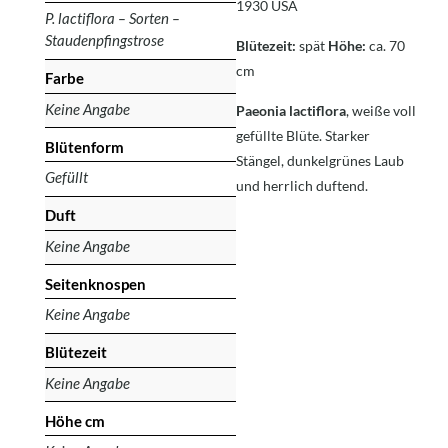
1930 USA
P. lactiflora – Sorten –
Staudenpfingstrose
Blütezeit:
spät
Höhe:
ca. 70
cm
Farbe
Keine Angabe
Paeonia lactiflora
, weiße voll
gefüllte Blüte. Starker
Blütenform
Stängel, dunkelgrünes Laub
Gefüllt
und herrlich duftend.
Duft
Keine Angabe
Seitenknospen
Keine Angabe
Blütezeit
Keine Angabe
Höhe cm