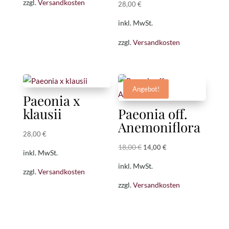
zzgl.
Versandkosten
28,00
€
inkl. MwSt.
zzgl.
Versandkosten
Angebot!
Paeonia x
klausii
Paeonia off.
Anemoniflora
28,00
€
18,00
€
Ursprünglicher
Aktueller
14,00
€
inkl. MwSt.
Preis
Preis
inkl. MwSt.
zzgl.
Versandkosten
war:
ist:
zzgl.
Versandkosten
18,00 €
14,00 €.