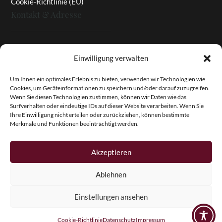
Cookie-Richtlinie (EU)
Kontakt & Adresse
Rottaler Pfingstrosen
Einwilligung verwalten
Heinz Enzinger-Panitz
Aussergernwallen 3
Um Ihnen ein optimales Erlebnis zu bieten, verwenden wir Technologien wie
Cookies, um Geräteinformationen zu speichern und/oder darauf zuzugreifen.
94166 Stubenberg
Wenn Sie diesen Technologien zustimmen, können wir Daten wie das
Deutschland
Surfverhalten oder eindeutige IDs auf dieser Website verarbeiten. Wenn Sie
Ihre Einwilligung nicht erteilen oder zurückziehen, können bestimmte
Tel.:
+49 (0)8574 - 91 97 79
Merkmale und Funktionen beeinträchtigt werden.
Fax:
+49 (0)8574 - 91 97 23
E-Mail:
info@pfingstrosen.eu
Akzeptieren
Ablehnen
Copyright © 2026 Magic Garden Paeonies. Rottaler
Pfingstrosen. Alle Rechte vorbehalten.
Einstellungen ansehen
Cookie-Richtlinie
Datenschutz
Impressum