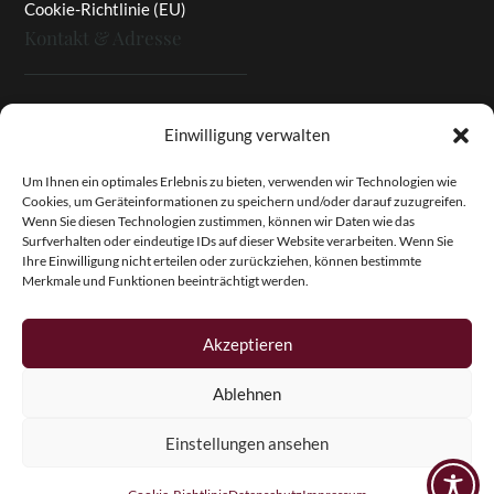
Cookie-Richtlinie (EU)
Kontakt & Adresse
Rottaler Pfingstrosen
Einwilligung verwalten
Heinz Enzinger-Panitz
Aussergernwallen 3
Um Ihnen ein optimales Erlebnis zu bieten, verwenden wir Technologien wie
Cookies, um Geräteinformationen zu speichern und/oder darauf zuzugreifen.
94166 Stubenberg
Wenn Sie diesen Technologien zustimmen, können wir Daten wie das
Deutschland
Surfverhalten oder eindeutige IDs auf dieser Website verarbeiten. Wenn Sie
Ihre Einwilligung nicht erteilen oder zurückziehen, können bestimmte
Tel.:
+49 (0)8574 - 91 97 79
Merkmale und Funktionen beeinträchtigt werden.
Fax:
+49 (0)8574 - 91 97 23
E-Mail:
info@pfingstrosen.eu
Akzeptieren
Ablehnen
Copyright © 2026 Magic Garden Paeonies. Rottaler
Pfingstrosen. Alle Rechte vorbehalten.
Einstellungen ansehen