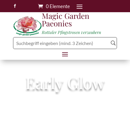
0 Elemente

Magic Garden
Paeonies
Rottaler Pfingstrosen verzaubern
Early Glow