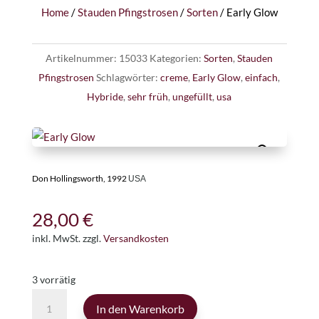
Home
/
Stauden Pfingstrosen
/
Sorten
/ Early Glow
Artikelnummer:
15033
Kategorien:
Sorten
,
Stauden
Pfingstrosen
Schlagwörter:
creme
,
Early Glow
,
einfach
,
Hybride
,
sehr früh
,
ungefüllt
,
usa
Don Hollingsworth, 1992
USA
28,00
€
inkl. MwSt.
zzgl.
Versandkosten
3 vorrätig
Early
In den Warenkorb
Glow