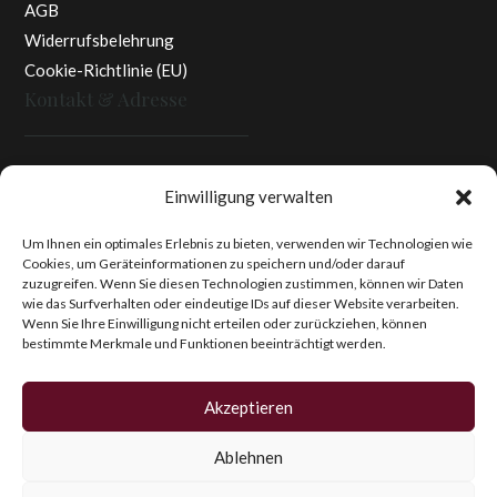
AGB
Widerrufsbelehrung
Cookie-Richtlinie (EU)
Kontakt & Adresse
Rottaler Pfingstrosen
Einwilligung verwalten
Heinz Enzinger-Panitz
Aussergernwallen 3
Um Ihnen ein optimales Erlebnis zu bieten, verwenden wir Technologien wie
Cookies, um Geräteinformationen zu speichern und/oder darauf
94166 Stubenberg
zuzugreifen. Wenn Sie diesen Technologien zustimmen, können wir Daten
Deutschland
wie das Surfverhalten oder eindeutige IDs auf dieser Website verarbeiten.
Wenn Sie Ihre Einwilligung nicht erteilen oder zurückziehen, können
Tel.:
+49 (0)8574 - 91 97 79
bestimmte Merkmale und Funktionen beeinträchtigt werden.
Fax:
+49 (0)8574 - 91 97 23
E-Mail:
info@pfingstrosen.eu
Akzeptieren
Ablehnen
Copyright © 2026 Magic Garden Paeonies. Rottaler
Pfingstrosen. Alle Rechte vorbehalten.