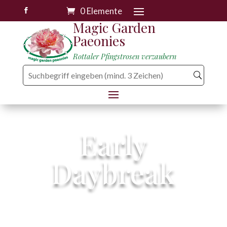
0 Elemente

Magic Garden
Paeonies
Rottaler Pfingstrosen verzaubern
Early
Daybreak