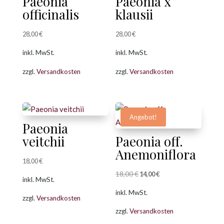
Paeonia
Paeonia x
officinalis
klausii
28,00
€
28,00
€
inkl. MwSt.
inkl. MwSt.
zzgl.
Versandkosten
zzgl.
Versandkosten
Angebot!
Paeonia
veitchii
Paeonia off.
Anemoniflora
18,00
€
18,00
€
Ursprünglicher
Aktueller
14,00
€
inkl. MwSt.
Preis
Preis
inkl. MwSt.
zzgl.
Versandkosten
war:
ist:
zzgl.
Versandkosten
18,00 €
14,00 €.