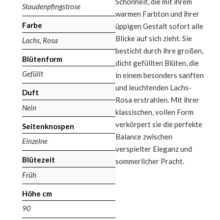
Schönheit, die mit ihrem
Staudenpfingstrose
warmen Farbton und ihrer
Farbe
üppigen Gestalt sofort alle
Blicke auf sich zieht. Sie
Lachs, Rosa
besticht durch ihre großen,
Blütenform
dicht gefüllten Blüten, die
Gefüllt
in einem besonders sanften
und leuchtenden Lachs-
Duft
Rosa erstrahlen. Mit ihrer
Nein
klassischen, vollen Form
verkörpert sie die perfekte
Seitenknospen
Balance zwischen
Einzelne
verspielter Eleganz und
Blütezeit
sommerlicher Pracht.
Früh
Höhe cm
90