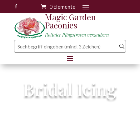
0 Elemente

Magic Garden
Paeonies
Rottaler Pfingstrosen verzaubern
Bridal Icing