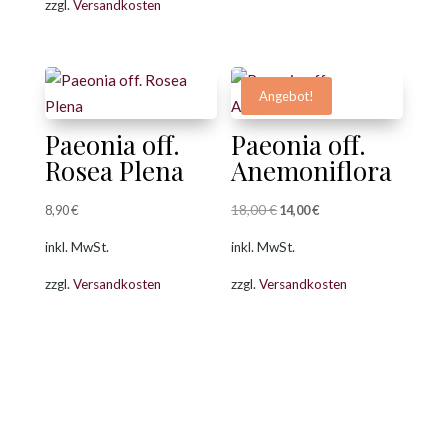
zzgl.
Versandkosten
Angebot!
Paeonia off.
Paeonia off.
Rosea Plena
Anemoniflora
18,00
€
Ursprünglicher
Aktueller
8,90
€
14,00
€
Preis
Preis
inkl. MwSt.
inkl. MwSt.
war:
ist:
zzgl.
Versandkosten
zzgl.
Versandkosten
18,00 €
14,00 €.