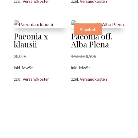
zzgl.
Versandkosten
zzgl.
Versandkosten
18,00 €
14,00 €.
Angebot!
Paeonia x
Paeonia off.
klausii
Alba Plena
14,00
€
Ursprünglicher
Aktueller
28,00
€
8,90
€
Preis
Preis
inkl. MwSt.
inkl. MwSt.
war:
ist:
zzgl.
Versandkosten
zzgl.
Versandkosten
14,00 €
8,90 €.