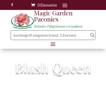
0 Elemente

Magic Garden
Paeonies
Rottaler Pfingstrosen verzaubern
Blush Queen