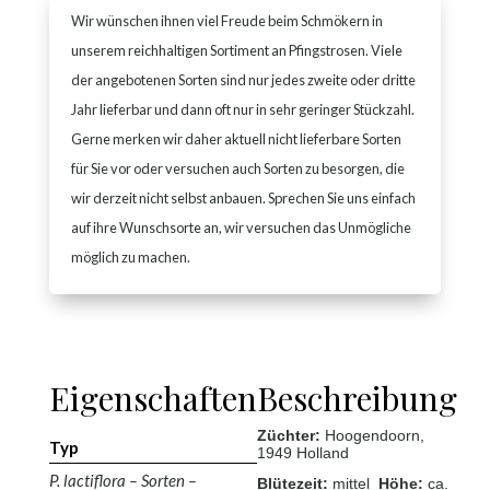
Wir wünschen ihnen viel Freude beim Schmökern in
unserem reichhaltigen Sortiment an Pfingstrosen. Viele
der angebotenen Sorten sind nur jedes zweite oder dritte
Jahr lieferbar und dann oft nur in sehr geringer Stückzahl.
Gerne merken wir daher aktuell nicht lieferbare Sorten
für Sie vor oder versuchen auch Sorten zu besorgen, die
wir derzeit nicht selbst anbauen. Sprechen Sie uns einfach
auf ihre Wunschsorte an, wir versuchen das Unmögliche
möglich zu machen.
Eigenschaften
Beschreibung
Züchter:
Hoogendoorn
,
Typ
1949 Holland
P. lactiflora – Sorten –
Blütezeit:
mittel
Höhe:
ca.