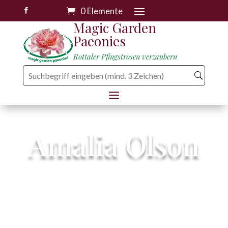
0 Elemente

Magic Garden
Paeonies
Rottaler Pfingstrosen verzaubern
Amalia Olson