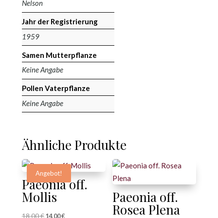
Nelson
Jahr der Registrierung
1959
Samen Mutterpflanze
Keine Angabe
Pollen Vaterpflanze
Keine Angabe
Ähnliche Produkte
Angebot!
Paeonia off.
Mollis
Paeonia off.
Rosea Plena
18,00
€
Ursprünglicher
Aktueller
14,00
€