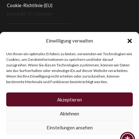
Cookie-Richtlinie (EU)
Kontakt & Adresse
Rottaler Pfingstrosen
Einwilligung verwalten
Heinz Enzinger-Panitz
Aussergernwallen 3
Um Ihnen ein optimales Erlebnis zu bieten, verwenden wir Technologien wie
Cookies, um Geräteinformationen zu speichern und/oder darauf
94166 Stubenberg
zuzugreifen. Wenn Sie diesen Technologien zustimmen, können wir Daten
Deutschland
wie das Surfverhalten oder eindeutige IDs auf dieser Website verarbeiten.
Wenn Sie Ihre Einwilligung nicht erteilen oder zurückziehen, können
Tel.:
+49 (0)8574 - 91 97 79
bestimmte Merkmale und Funktionen beeinträchtigt werden.
Fax:
+49 (0)8574 - 91 97 23
E-Mail:
info@pfingstrosen.eu
Akzeptieren
Ablehnen
Copyright © 2026 Magic Garden Paeonies. Rottaler
Pfingstrosen. Alle Rechte vorbehalten.
Einstellungen ansehen