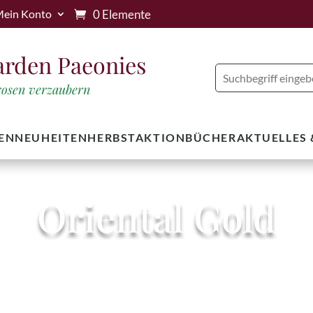
0 Elemente
ein Konto
arden Paeonies
trosen verzaubern
EN
NEUHEITEN
HERBSTAKTION
BÜCHER
AKTUELLES
Oriental Gold