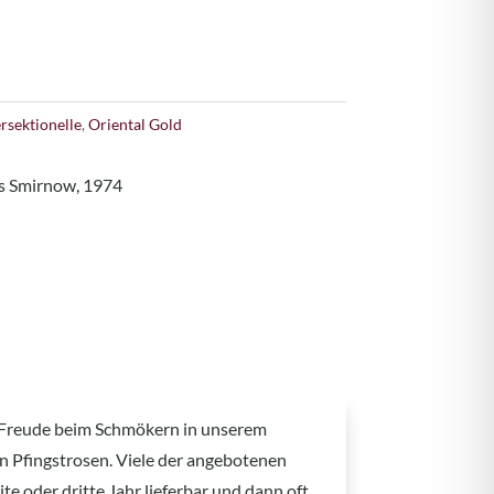
ersektionelle
,
Oriental Gold
is Smirnow, 1974
 Freude beim Schmökern in unserem
an Pfingstrosen. Viele der angebotenen
te oder dritte Jahr lieferbar und dann oft