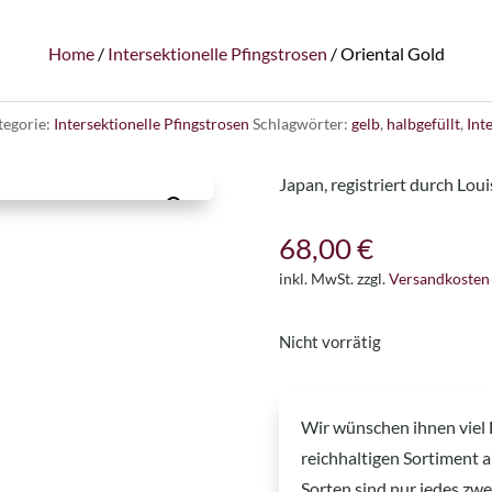
Home
/
Intersektionelle Pfingstrosen
/ Oriental Gold
tegorie:
Intersektionelle Pfingstrosen
Schlagwörter:
gelb
,
halbgefüllt
,
Int
Japan, registriert durch Lou
68,00
€
inkl. MwSt.
zzgl.
Versandkosten
Nicht vorrätig
Wir wünschen ihnen viel
reichhaltigen Sortiment 
Sorten sind nur jedes zwei