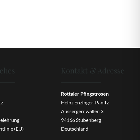
iches
Kontakt & Adresse
Rottaler Pfingstrosen
tz
Heinz Enzinger-Panitz
Aussergernwallen 3
belehrung
94166 Stubenberg
tlinie (EU)
Deutschland