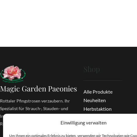
Shop
Magic Garden Paeonies
Alle Produkte
Neuheiten
Rottaler Pfingstrosen verzaubern. Ihr
Spezialist für Strauch-, Stauden- und
Herbstaktion
Intersektionelle Pfingstrosen aus dem
Bücher
Einwilligung verwalten
Rottal.
Um Ihnen ein optimales Erlebnis zu bieten, verwenden wir Technologien wie Coo