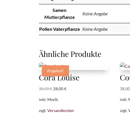
Samen
Keine Angabe
Mutterpflanze
Pollen Vaterpflanze
Keine Angabe
Ähnliche Produkte
Angebot!
Cora Louise
Co
Ursprünglicher
Aktueller
38,00
€
28,00
€
38,0
Preis
Preis
inkl. MwSt.
inkl.
war:
ist:
zzgl.
Versandkosten
zzgl.
38,00 €
28,00 €.