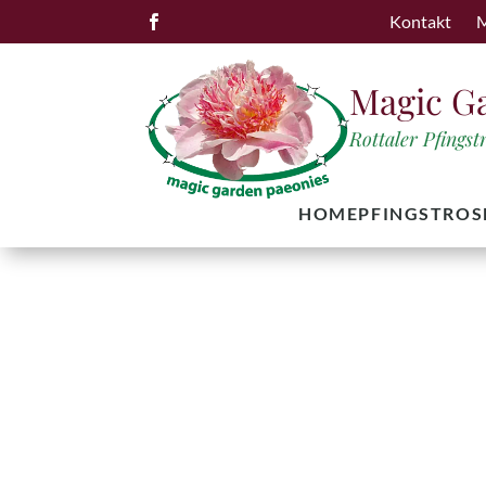
Kontakt
M

Magic G
Rottaler Pfings
HOME
PFINGSTROS