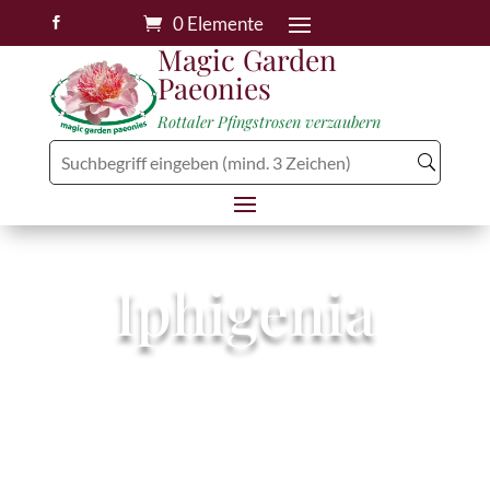
0 Elemente

Magic Garden
Paeonies
Rottaler Pfingstrosen verzaubern
Iphigenia