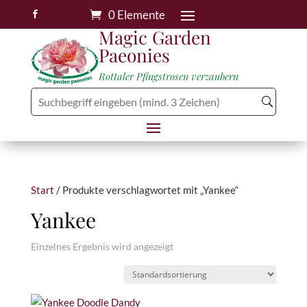
0 Elemente

Magic Garden
Paeonies
Rottaler Pfingstrosen verzaubern
Start
/ Produkte verschlagwortet mit „Yankee“
Yankee
Einzelnes Ergebnis wird angezeigt