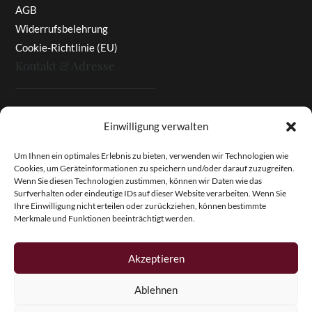
AGB
Widerrufsbelehrung
Cookie-Richtlinie (EU)
Kontakt & Adresse
Rottaler Pfingstrosen
Einwilligung verwalten
Heinz Enzinger-Panitz
Aussergernwallen 3
Um Ihnen ein optimales Erlebnis zu bieten, verwenden wir Technologien wie
Cookies, um Geräteinformationen zu speichern und/oder darauf zuzugreifen.
94166 Stubenberg
Wenn Sie diesen Technologien zustimmen, können wir Daten wie das
Deutschland
Surfverhalten oder eindeutige IDs auf dieser Website verarbeiten. Wenn Sie
Ihre Einwilligung nicht erteilen oder zurückziehen, können bestimmte
Tel.:
+49 (0)8574 - 91 97 79
Merkmale und Funktionen beeinträchtigt werden.
Fax:
+49 (0)8574 - 91 97 23
E-Mail:
info@pfingstrosen.eu
Akzeptieren
Ablehnen
Copyright © 2026 Magic Garden Paeonies. Rottaler
Pfingstrosen. Alle Rechte vorbehalten.