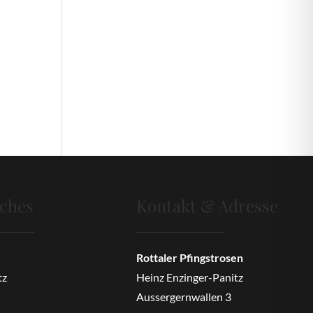
iches
Kontakt & Adresse
Rottaler Pfingstrosen
tz
Heinz Enzinger-Panitz
Aussergernwallen 3