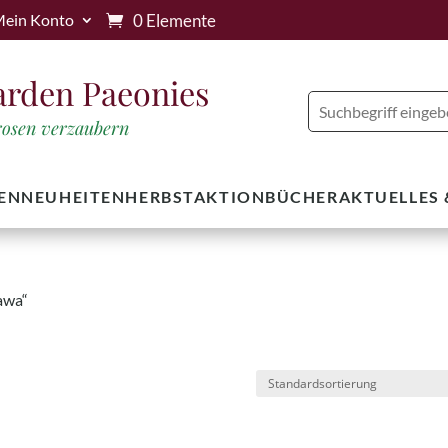
0 Elemente
ein Konto
arden Paeonies
trosen verzaubern
EN
NEUHEITEN
HERBSTAKTION
BÜCHER
AKTUELLES
awa“