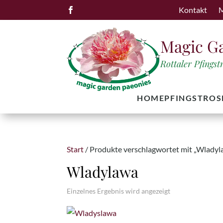
Kontakt
M

Magic G
Rottaler Pfings
HOME
PFINGSTROS
Start
/ Produkte verschlagwortet mit „Wladyl
Wladylawa
Einzelnes Ergebnis wird angezeigt