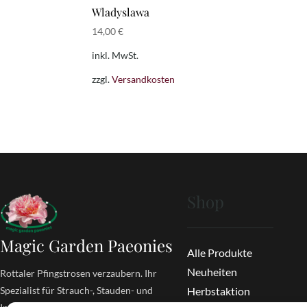
Wladyslawa
14,00
€
inkl. MwSt.
zzgl.
Versandkosten
Shop
Magic Garden Paeonies
Alle Produkte
Neuheiten
Rottaler Pfingstrosen verzaubern. Ihr
Spezialist für Strauch-, Stauden- und
Herbstaktion