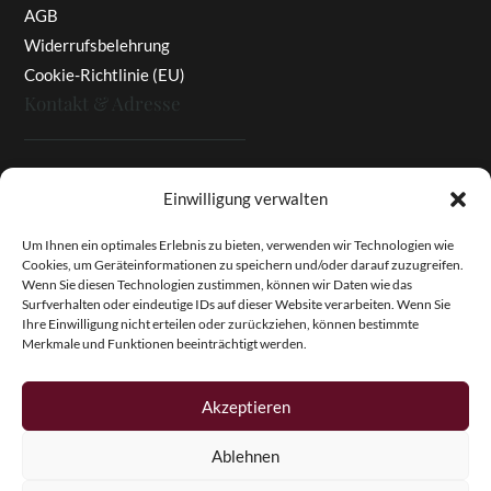
AGB
Widerrufsbelehrung
Cookie-Richtlinie (EU)
Kontakt & Adresse
Rottaler Pfingstrosen
Einwilligung verwalten
Heinz Enzinger-Panitz
Aussergernwallen 3
Um Ihnen ein optimales Erlebnis zu bieten, verwenden wir Technologien wie
Cookies, um Geräteinformationen zu speichern und/oder darauf zuzugreifen.
94166 Stubenberg
Wenn Sie diesen Technologien zustimmen, können wir Daten wie das
Deutschland
Surfverhalten oder eindeutige IDs auf dieser Website verarbeiten. Wenn Sie
Ihre Einwilligung nicht erteilen oder zurückziehen, können bestimmte
Tel.:
+49 (0)8574 - 91 97 79
Merkmale und Funktionen beeinträchtigt werden.
Fax:
+49 (0)8574 - 91 97 23
E-Mail:
info@pfingstrosen.eu
Akzeptieren
Ablehnen
Copyright © 2026 Magic Garden Paeonies. Rottaler
Pfingstrosen. Alle Rechte vorbehalten.