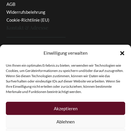
AGB
Widerrufsbelehrung
Cookie-Richtlinie (EU)
Kontakt & Adresse
Rottaler Pfingstrosen
Einwilligung verwalten
Heinz Enzinger-Panitz
Aussergernwallen 3
Um Ihnen ein optimales Erlebnis zu bieten, verwenden wir Technologien wie
Cookies, um Geräteinformationen zu speichern und/oder darauf zuzugreifen.
94166 Stubenberg
Wenn Sie diesen Technologien zustimmen, können wir Daten wie das
Deutschland
Surfverhalten oder eindeutige IDs auf dieser Website verarbeiten. Wenn Sie
Ihre Einwilligung nicht erteilen oder zurückziehen, können bestimmte
Tel.:
+49 (0)8574 - 91 97 79
Merkmale und Funktionen beeinträchtigt werden.
Fax:
+49 (0)8574 - 91 97 23
E-Mail:
info@pfingstrosen.eu
Akzeptieren
Ablehnen
Copyright © 2026 Magic Garden Paeonies. Rottaler
Pfingstrosen. Alle Rechte vorbehalten.