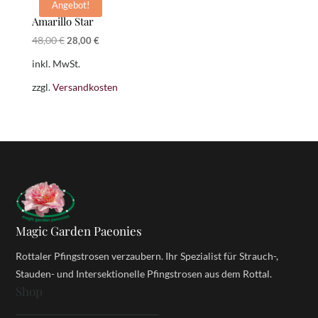
Angebot!
Amarillo Star
Ursprünglicher
Aktueller
48,00
€
28,00
€
Preis
Preis
inkl. MwSt.
war:
ist:
48,00 €
28,00 €.
zzgl.
Versandkosten
Magic Garden Paeonies
Rottaler Pfingstrosen verzaubern. Ihr Spezialist für Strauch-,
Stauden- und Intersektionelle Pfingstrosen aus dem Rottal.
Shop