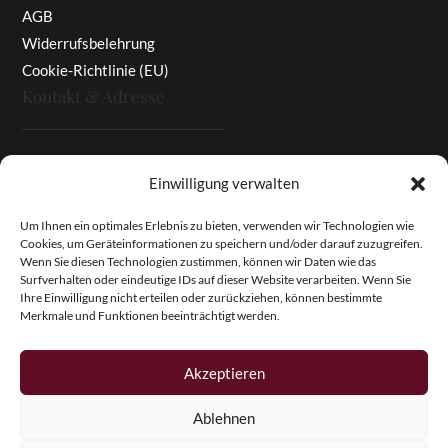
AGB
Widerrufsbelehrung
Cookie-Richtlinie (EU)
Kontakt & Adresse
Rottaler Pfingstrosen
Einwilligung verwalten
Heinz Enzinger-Panitz
Aussergernwallen 3
Um Ihnen ein optimales Erlebnis zu bieten, verwenden wir Technologien wie
Cookies, um Geräteinformationen zu speichern und/oder darauf zuzugreifen.
94166 Stubenberg
Wenn Sie diesen Technologien zustimmen, können wir Daten wie das
Deutschland
Surfverhalten oder eindeutige IDs auf dieser Website verarbeiten. Wenn Sie
Ihre Einwilligung nicht erteilen oder zurückziehen, können bestimmte
Tel.:
+49 (0)8574 - 91 97 79
Merkmale und Funktionen beeinträchtigt werden.
Fax:
+49 (0)8574 - 91 97 23
E-Mail:
info@pfingstrosen.eu
Akzeptieren
Ablehnen
Copyright © 2026 Magic Garden Paeonies. Rottaler
Pfingstrosen. Alle Rechte vorbehalten.