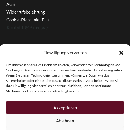
AGB
Widerrufsbelehrung
Cookie-Richtlinie (EU)
Kontakt & Adresse
Rottaler Pfingstrosen
Einwilligung verwalten
Heinz Enzinger-Panitz
Aussergernwallen 3
Um Ihnen ein optimales Erlebnis zu bieten, verwenden wir Technologien wie
Cookies, um Geräteinformationen zu speichern und/oder darauf zuzugreifen.
94166 Stubenberg
Wenn Sie diesen Technologien zustimmen, können wir Daten wie das
Deutschland
Surfverhalten oder eindeutige IDs auf dieser Website verarbeiten. Wenn Sie
Ihre Einwilligung nicht erteilen oder zurückziehen, können bestimmte
Tel.:
+49 (0)8574 - 91 97 79
Merkmale und Funktionen beeinträchtigt werden.
Fax:
+49 (0)8574 - 91 97 23
E-Mail:
info@pfingstrosen.eu
Akzeptieren
Ablehnen
Copyright © 2026 Magic Garden Paeonies. Rottaler
Pfingstrosen. Alle Rechte vorbehalten.