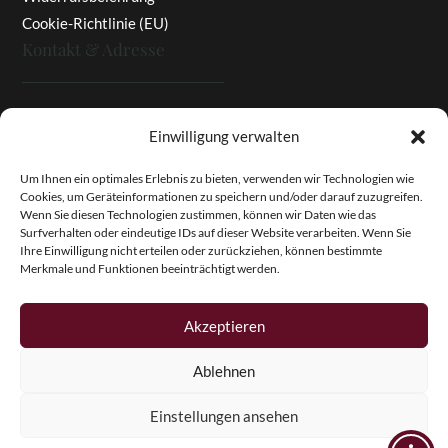
Cookie-Richtlinie (EU)
Kontakt & Adresse
Rottaler Pfingstrosen
Einwilligung verwalten
Heinz Enzinger-Panitz
Aussergernwallen 3
Um Ihnen ein optimales Erlebnis zu bieten, verwenden wir Technologien wie
Cookies, um Geräteinformationen zu speichern und/oder darauf zuzugreifen.
94166 Stubenberg
Wenn Sie diesen Technologien zustimmen, können wir Daten wie das
Deutschland
Surfverhalten oder eindeutige IDs auf dieser Website verarbeiten. Wenn Sie
Ihre Einwilligung nicht erteilen oder zurückziehen, können bestimmte
Tel.:
+49 (0)8574 - 91 97 79
Merkmale und Funktionen beeinträchtigt werden.
Fax:
+49 (0)8574 - 91 97 23
E-Mail:
info@pfingstrosen.eu
Akzeptieren
Ablehnen
Copyright © 2026 Magic Garden Paeonies. Rottaler
Pfingstrosen. Alle Rechte vorbehalten.
Einstellungen ansehen