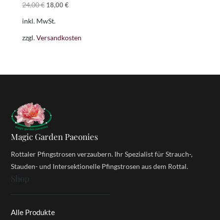
Ursprünglicher
Aktueller
24,00
€
18,00
€
Preis
Preis
inkl. MwSt.
war:
ist:
24,00 €
18,00 €.
zzgl.
Versandkosten
Magic Garden Paeonies
Rottaler Pfingstrosen verzaubern. Ihr Spezialist für Strauch-,
Stauden- und Intersektionelle Pfingstrosen aus dem Rottal.
Shop
Alle Produkte