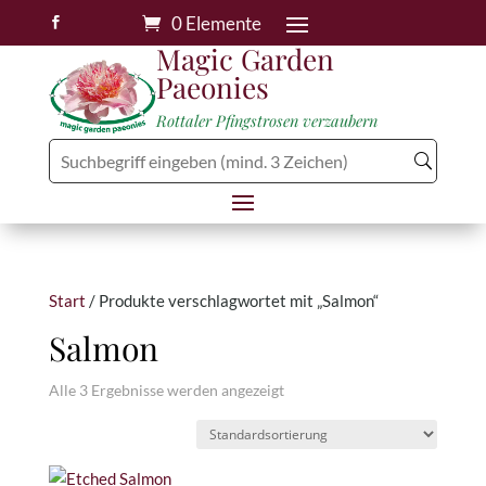
0 Elemente

Magic Garden
Paeonies
Rottaler Pfingstrosen verzaubern
Start
/ Produkte verschlagwortet mit „Salmon“
Salmon
Alle 3 Ergebnisse werden angezeigt