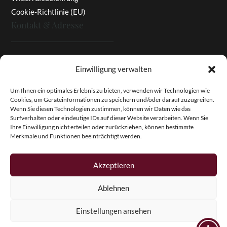
Cookie-Richtlinie (EU)
Kontakt & Adresse
Rottaler Pfingstrosen
Einwilligung verwalten
Heinz Enzinger-Panitz
Aussergernwallen 3
Um Ihnen ein optimales Erlebnis zu bieten, verwenden wir Technologien wie
Cookies, um Geräteinformationen zu speichern und/oder darauf zuzugreifen.
94166 Stubenberg
Wenn Sie diesen Technologien zustimmen, können wir Daten wie das
Deutschland
Surfverhalten oder eindeutige IDs auf dieser Website verarbeiten. Wenn Sie
Ihre Einwilligung nicht erteilen oder zurückziehen, können bestimmte
Tel.:
+49 (0)8574 - 91 97 79
Merkmale und Funktionen beeinträchtigt werden.
Fax:
+49 (0)8574 - 91 97 23
E-Mail:
info@pfingstrosen.eu
Akzeptieren
Ablehnen
Copyright © 2026 Magic Garden Paeonies. Rottaler
Pfingstrosen. Alle Rechte vorbehalten.
Einstellungen ansehen