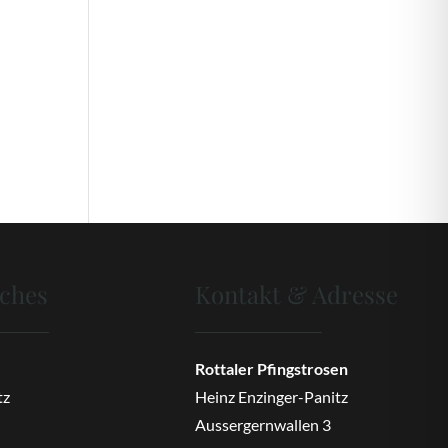
iches
Kontakt & Adresse
Rottaler Pfingstrosen
tz
Heinz Enzinger-Panitz
Aussergernwallen 3