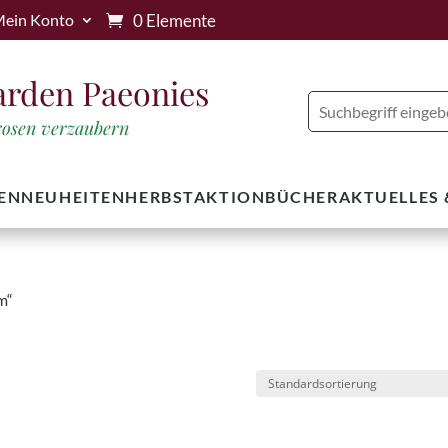
0 Elemente
ein Konto
arden Paeonies
trosen verzaubern
EN
NEUHEITEN
HERBSTAKTION
BÜCHER
AKTUELLES
m“