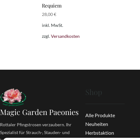
Requiem
28,00
€
inkl. MwSt.
zzgl.
Versandkosten
Shop
Magic Garden Paeonies
Alle Produkte
Neuheiten
Rottaler Pfingstrosen verzaubern. Ihr
Spezialist für Strauch-, Stauden- und
Herbstaktion