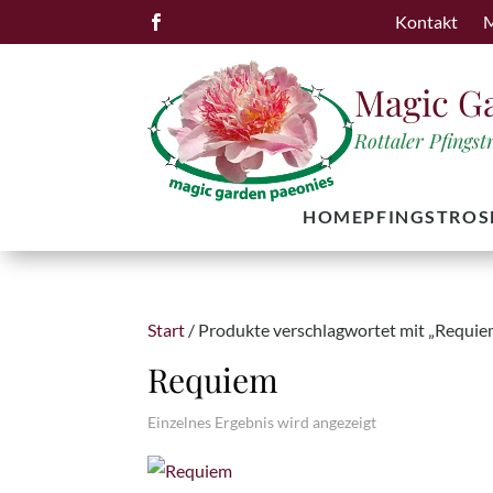
Kontakt
M

Magic G
Rottaler Pfings
HOME
PFINGSTROS
Start
/ Produkte verschlagwortet mit „Requie
Requiem
Einzelnes Ergebnis wird angezeigt