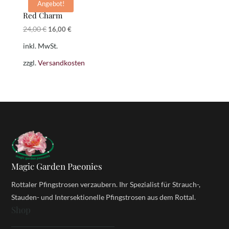
Angebot!
Red Charm
Ursprünglicher
Aktueller
24,00
€
16,00
€
Preis
Preis
inkl. MwSt.
war:
ist:
24,00 €
16,00 €.
zzgl.
Versandkosten
Magic Garden Paeonies
Rottaler Pfingstrosen verzaubern. Ihr Spezialist für Strauch-,
Stauden- und Intersektionelle Pfingstrosen aus dem Rottal.
Shop