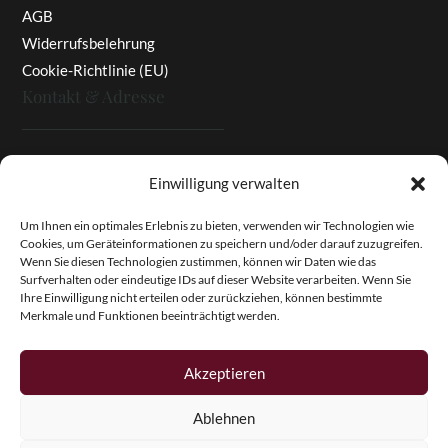
AGB
Widerrufsbelehrung
Cookie-Richtlinie (EU)
Kontakt & Adresse
Rottaler Pfingstrosen
Einwilligung verwalten
Heinz Enzinger-Panitz
Aussergernwallen 3
Um Ihnen ein optimales Erlebnis zu bieten, verwenden wir Technologien wie
Cookies, um Geräteinformationen zu speichern und/oder darauf zuzugreifen.
94166 Stubenberg
Wenn Sie diesen Technologien zustimmen, können wir Daten wie das
Deutschland
Surfverhalten oder eindeutige IDs auf dieser Website verarbeiten. Wenn Sie
Ihre Einwilligung nicht erteilen oder zurückziehen, können bestimmte
Tel.:
+49 (0)8574 - 91 97 79
Merkmale und Funktionen beeinträchtigt werden.
Fax:
+49 (0)8574 - 91 97 23
E-Mail:
info@pfingstrosen.eu
Akzeptieren
Ablehnen
Copyright © 2026 Magic Garden Paeonies. Rottaler
Pfingstrosen. Alle Rechte vorbehalten.