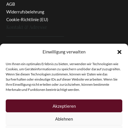
AGB
Widerrufsbelehrung
Cookie-Richtlinie (EU)
Kontakt & Adresse
Rottaler Pfingstrosen
Einwilligung verwalten
Heinz Enzinger-Panitz
Aussergernwallen 3
Um Ihnen ein optimales Erlebnis zu bieten, verwenden wir Technologien wie
Cookies, um Geräteinformationen zu speichern und/oder darauf zuzugreifen.
94166 Stubenberg
Wenn Sie diesen Technologien zustimmen, können wir Daten wie das
Deutschland
Surfverhalten oder eindeutige IDs auf dieser Website verarbeiten. Wenn Sie
Ihre Einwilligung nicht erteilen oder zurückziehen, können bestimmte
Tel.:
+49 (0)8574 - 91 97 79
Merkmale und Funktionen beeinträchtigt werden.
Fax:
+49 (0)8574 - 91 97 23
E-Mail:
info@pfingstrosen.eu
Akzeptieren
Ablehnen
Copyright © 2026 Magic Garden Paeonies. Rottaler
Pfingstrosen. Alle Rechte vorbehalten.