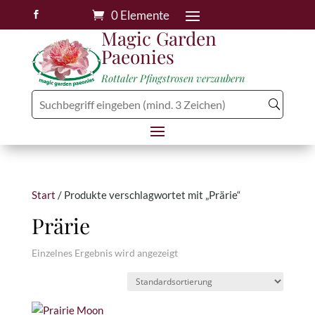
0 Elemente

Magic Garden
Paeonies
Rottaler Pfingstrosen verzaubern
Start
/ Produkte verschlagwortet mit „Prärie“
Prärie
Einzelnes Ergebnis wird angezeigt