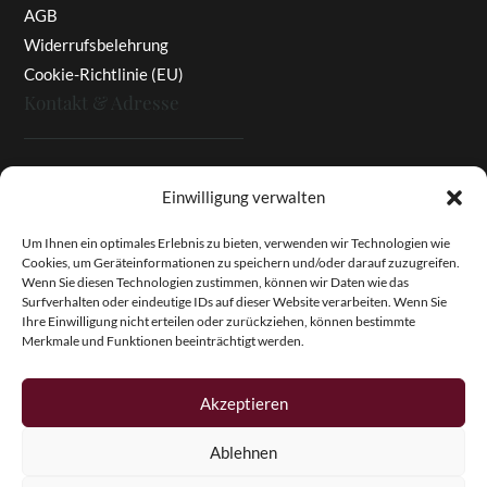
AGB
Widerrufsbelehrung
Cookie-Richtlinie (EU)
Kontakt & Adresse
Rottaler Pfingstrosen
Einwilligung verwalten
Heinz Enzinger-Panitz
Aussergernwallen 3
Um Ihnen ein optimales Erlebnis zu bieten, verwenden wir Technologien wie
Cookies, um Geräteinformationen zu speichern und/oder darauf zuzugreifen.
94166 Stubenberg
Wenn Sie diesen Technologien zustimmen, können wir Daten wie das
Deutschland
Surfverhalten oder eindeutige IDs auf dieser Website verarbeiten. Wenn Sie
Ihre Einwilligung nicht erteilen oder zurückziehen, können bestimmte
Tel.:
+49 (0)8574 - 91 97 79
Merkmale und Funktionen beeinträchtigt werden.
Fax:
+49 (0)8574 - 91 97 23
E-Mail:
info@pfingstrosen.eu
Akzeptieren
Ablehnen
Copyright © 2026 Magic Garden Paeonies. Rottaler
Pfingstrosen. Alle Rechte vorbehalten.