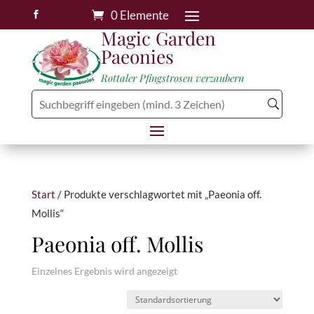
0 Elemente

Magic Garden
Paeonies
Rottaler Pfingstrosen verzaubern
Start
/ Produkte verschlagwortet mit „Paeonia off.
Mollis“
Paeonia off. Mollis
Einzelnes Ergebnis wird angezeigt