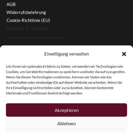
AGB
Widerrufsbelehrung
Cookie-Richtlinie (EU)
Kontakt & Adresse
Rottaler Pfingstrosen
Einwilligung verwalten
Heinz Enzinger-Panitz
Aussergernwallen 3
Um Ihnen ein optimales Erlebnis zu bieten, verwenden wir Technologien wie
Cookies, um Geräteinformationen zu speichern und/oder darauf zuzugreifen.
94166 Stubenberg
Wenn Sie diesen Technologien zustimmen, können wir Daten wie das
Deutschland
Surfverhalten oder eindeutige IDs auf dieser Website verarbeiten. Wenn Sie
Ihre Einwilligung nicht erteilen oder zurückziehen, können bestimmte
Tel.:
+49 (0)8574 - 91 97 79
Merkmale und Funktionen beeinträchtigt werden.
Fax:
+49 (0)8574 - 91 97 23
E-Mail:
info@pfingstrosen.eu
Akzeptieren
Ablehnen
Copyright © 2026 Magic Garden Paeonies. Rottaler
Pfingstrosen. Alle Rechte vorbehalten.