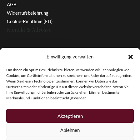
AGB
Widerrufsbelehrung
Cookie-Richtlinie (EU)
Kontakt & Adresse
Rottaler Pfingstrosen
Einwilligung verwalten
Heinz Enzinger-Panitz
Aussergernwallen 3
Um Ihnen ein optimales Erlebnis zu bieten, verwenden wir Technologien wie
Cookies, um Geräteinformationen zu speichern und/oder darauf zuzugreifen.
94166 Stubenberg
Wenn Sie diesen Technologien zustimmen, können wir Daten wie das
Deutschland
Surfverhalten oder eindeutige IDs auf dieser Website verarbeiten. Wenn Sie
Ihre Einwilligung nicht erteilen oder zurückziehen, können bestimmte
Tel.:
+49 (0)8574 - 91 97 79
Merkmale und Funktionen beeinträchtigt werden.
Fax:
+49 (0)8574 - 91 97 23
E-Mail:
info@pfingstrosen.eu
Akzeptieren
Ablehnen
Copyright © 2026 Magic Garden Paeonies. Rottaler
Pfingstrosen. Alle Rechte vorbehalten.