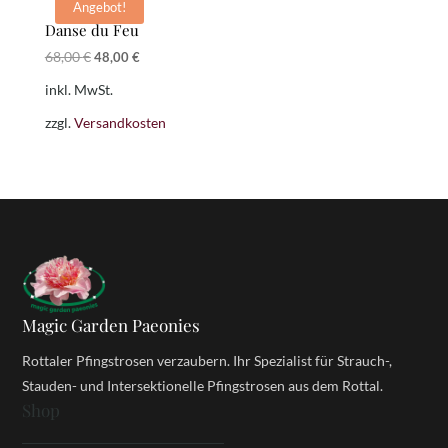
Angebot!
Danse du Feu
Ursprünglicher
Aktueller
68,00
€
48,00
€
Preis
Preis
inkl. MwSt.
war:
ist:
68,00 €
48,00 €.
zzgl.
Versandkosten
Magic Garden Paeonies
Rottaler Pfingstrosen verzaubern. Ihr Spezialist für Strauch-,
Stauden- und Intersektionelle Pfingstrosen aus dem Rottal.
Shop