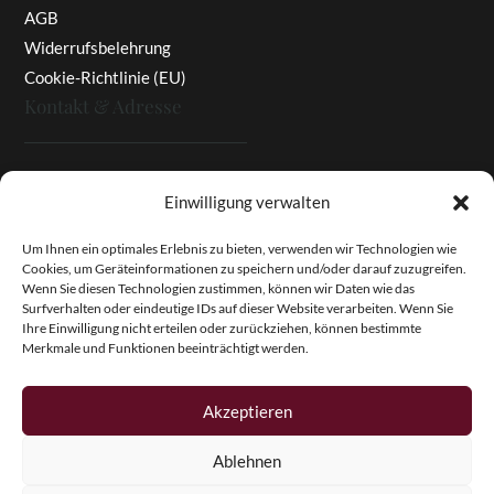
AGB
Widerrufsbelehrung
Cookie-Richtlinie (EU)
Kontakt & Adresse
Rottaler Pfingstrosen
Einwilligung verwalten
Heinz Enzinger-Panitz
Aussergernwallen 3
Um Ihnen ein optimales Erlebnis zu bieten, verwenden wir Technologien wie
Cookies, um Geräteinformationen zu speichern und/oder darauf zuzugreifen.
94166 Stubenberg
Wenn Sie diesen Technologien zustimmen, können wir Daten wie das
Deutschland
Surfverhalten oder eindeutige IDs auf dieser Website verarbeiten. Wenn Sie
Ihre Einwilligung nicht erteilen oder zurückziehen, können bestimmte
Tel.:
+49 (0)8574 - 91 97 79
Merkmale und Funktionen beeinträchtigt werden.
Fax:
+49 (0)8574 - 91 97 23
E-Mail:
info@pfingstrosen.eu
Akzeptieren
Ablehnen
Copyright © 2026 Magic Garden Paeonies. Rottaler
Pfingstrosen. Alle Rechte vorbehalten.