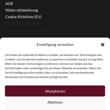
AGB
Widerrufsbelehrung
Cookie-Richtlinie (EU)
Kontakt & Adresse
Rottaler Pfingstrosen
Einwilligung verwalten
Heinz Enzinger-Panitz
Aussergernwallen 3
Um Ihnen ein optimales Erlebnis zu bieten, verwenden wir Technologien wie
Cookies, um Geräteinformationen zu speichern und/oder darauf zuzugreifen.
94166 Stubenberg
Wenn Sie diesen Technologien zustimmen, können wir Daten wie das
Deutschland
Surfverhalten oder eindeutige IDs auf dieser Website verarbeiten. Wenn Sie
Ihre Einwilligung nicht erteilen oder zurückziehen, können bestimmte
Tel.:
+49 (0)8574 - 91 97 79
Merkmale und Funktionen beeinträchtigt werden.
Fax:
+49 (0)8574 - 91 97 23
E-Mail:
info@pfingstrosen.eu
Akzeptieren
Ablehnen
Copyright © 2026 Magic Garden Paeonies. Rottaler
Pfingstrosen. Alle Rechte vorbehalten.