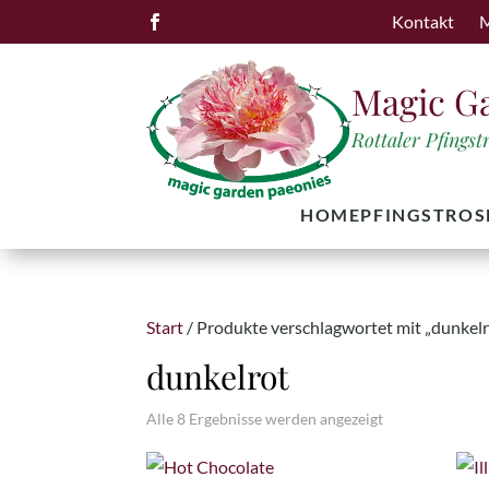
Kontakt
M

Magic G
Rottaler Pfings
HOME
PFINGSTROS
Start
/ Produkte verschlagwortet mit „dunkelr
dunkelrot
Alle 8 Ergebnisse werden angezeigt