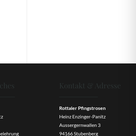
iches
Kontakt & Adresse
Rottaler Pfingstrosen
tz
Heinz Enzinger-Panitz
Aussergernwallen 3
belehrung
94166 Stubenberg