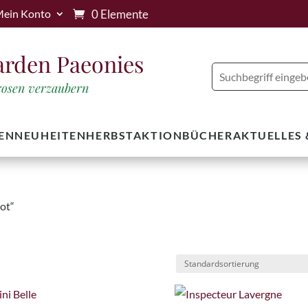
0 Elemente
ein Konto
arden Paeonies
trosen verzaubern
EN
NEUHEITEN
HERBSTAKTION
BÜCHER
AKTUELLES
ot“