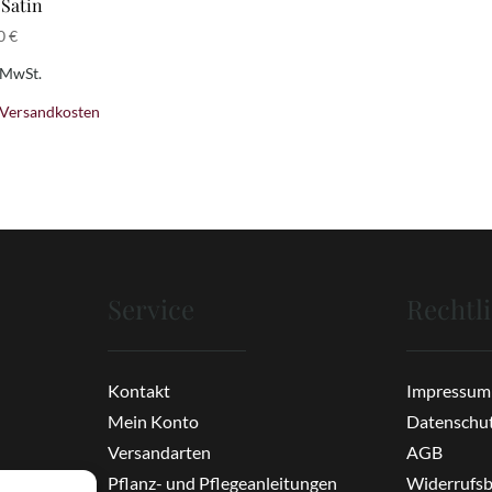
 Satin
00
€
. MwSt.
Versandkosten
Service
Rechtl
Kontakt
Impressum
Mein Konto
Datenschu
Versandarten
AGB
Pflanz- und Pflegeanleitungen
Widerrufs