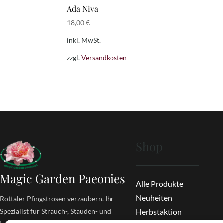
Ada Niva
18,00
€
inkl. MwSt.
zzgl.
Versandkosten
Shop
Magic Garden Paeonies
Alle Produkte
Neuheiten
Rottaler Pfingstrosen verzaubern. Ihr
Spezialist für Strauch-, Stauden- und
Herbstaktion