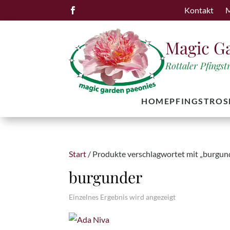
Kontakt
M

Magic G
Rottaler Pfings
HOME
PFINGSTROS
Start
/ Produkte verschlagwortet mit „burgun
burgunder
Einzelnes Ergebnis wird angezeigt