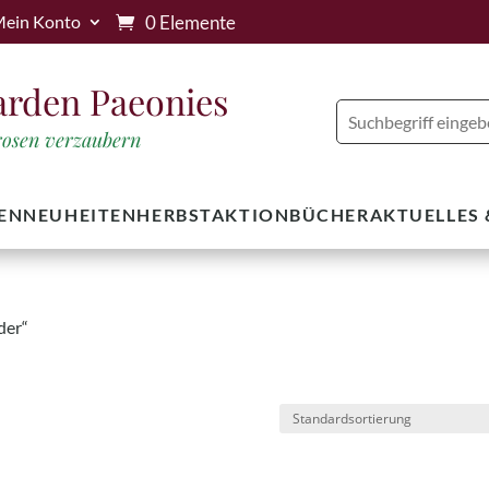
0 Elemente
ein Konto
arden Paeonies
trosen verzaubern
EN
NEUHEITEN
HERBSTAKTION
BÜCHER
AKTUELLES
der“