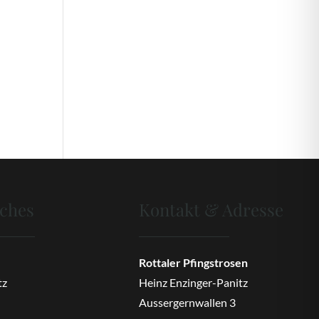
iches
Kontakt & Adresse
Rottaler Pfingstrosen
tz
Heinz Enzinger-Panitz
Aussergernwallen 3