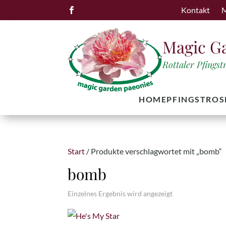
Kontakt
M

Magic G
Rottaler Pfings
HOME
PFINGSTROS
Start
/ Produkte verschlagwortet mit „bomb“
bomb
Einzelnes Ergebnis wird angezeigt