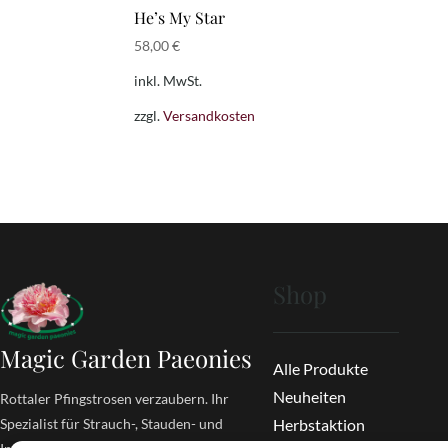
He’s My Star
58,00
€
inkl. MwSt.
zzgl.
Versandkosten
Shop
Magic Garden Paeonies
Alle Produkte
Neuheiten
Rottaler Pfingstrosen verzaubern. Ihr
Spezialist für Strauch-, Stauden- und
Herbstaktion