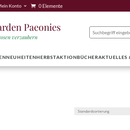
0 Elemente
ein Konto
arden Paeonies
trosen verzaubern
EN
NEUHEITEN
HERBSTAKTION
BÜCHER
AKTUELLES