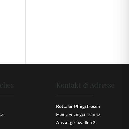
iches
Kontakt & Adresse
Rottaler Pfingstrosen
tz
Heinz Enzinger-Panitz
Aussergernwallen 3