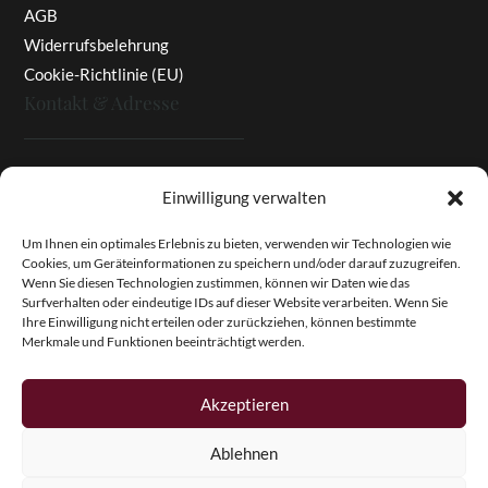
AGB
Widerrufsbelehrung
Cookie-Richtlinie (EU)
Kontakt & Adresse
Rottaler Pfingstrosen
Einwilligung verwalten
Heinz Enzinger-Panitz
Aussergernwallen 3
Um Ihnen ein optimales Erlebnis zu bieten, verwenden wir Technologien wie
Cookies, um Geräteinformationen zu speichern und/oder darauf zuzugreifen.
94166 Stubenberg
Wenn Sie diesen Technologien zustimmen, können wir Daten wie das
Deutschland
Surfverhalten oder eindeutige IDs auf dieser Website verarbeiten. Wenn Sie
Ihre Einwilligung nicht erteilen oder zurückziehen, können bestimmte
Tel.:
+49 (0)8574 - 91 97 79
Merkmale und Funktionen beeinträchtigt werden.
Fax:
+49 (0)8574 - 91 97 23
E-Mail:
info@pfingstrosen.eu
Akzeptieren
Ablehnen
Copyright © 2026 Magic Garden Paeonies. Rottaler
Pfingstrosen. Alle Rechte vorbehalten.