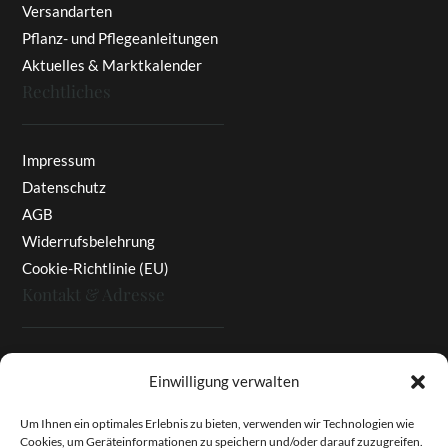
Versandarten
Pflanz- und Pflegeanleitungen
Aktuelles & Marktkalender
Rechtliches
Impressum
Datenschutz
AGB
Widerrufsbelehrung
Cookie-Richtlinie (EU)
Kontakt & Adresse
Rottaler Pfingstrosen
Einwilligung verwalten
Heinz Enzinger-Panitz
Aussergernwallen 3
Um Ihnen ein optimales Erlebnis zu bieten, verwenden wir Technologien wie
Cookies, um Geräteinformationen zu speichern und/oder darauf zuzugreifen.
94166 Stubenberg