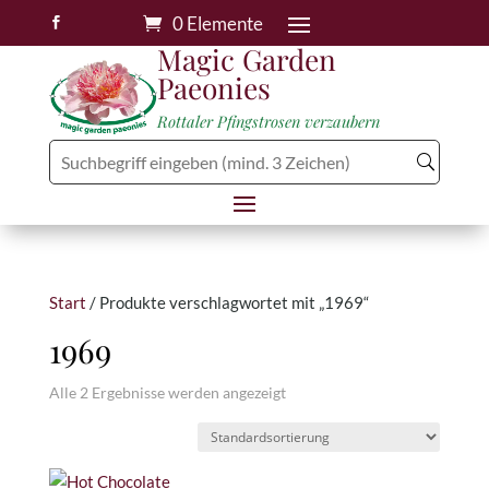
0 Elemente

Magic Garden
Paeonies
Rottaler Pfingstrosen verzaubern
Start
/ Produkte verschlagwortet mit „1969“
1969
Alle 2 Ergebnisse werden angezeigt