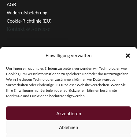
AGB
Widerrufsbelehrung
Cookie-Richtlinie (EU)
Kontakt & Adresse
Rottaler Pfingstrosen
Einwilligung verwalten
Heinz Enzinger-Panitz
Aussergernwallen 3
Um Ihnen ein optimales Erlebnis zu bieten, verwenden wir Technologien wie
Cookies, um Geräteinformationen zu speichern und/oder darauf zuzugreifen.
94166 Stubenberg
Wenn Sie diesen Technologien zustimmen, können wir Daten wie das
Deutschland
Surfverhalten oder eindeutige IDs auf dieser Website verarbeiten. Wenn Sie
Ihre Einwilligung nicht erteilen oder zurückziehen, können bestimmte
Tel.:
+49 (0)8574 - 91 97 79
Merkmale und Funktionen beeinträchtigt werden.
Fax:
+49 (0)8574 - 91 97 23
E-Mail:
info@pfingstrosen.eu
Akzeptieren
Ablehnen
Copyright © 2026 Magic Garden Paeonies. Rottaler
Pfingstrosen. Alle Rechte vorbehalten.